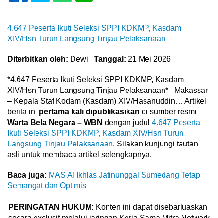
4.647 Peserta Ikuti Seleksi SPPI KDKMP, Kasdam
XIV/Hsn Turun Langsung Tinjau Pelaksanaan
Diterbitkan oleh:
Dewi |
Tanggal:
21 Mei 2026
*4.647 Peserta Ikuti Seleksi SPPI KDKMP, Kasdam
XIV/Hsn Turun Langsung Tinjau Pelaksanaan* Makassar
– Kepala Staf Kodam (Kasdam) XIV/Hasanuddin… Artikel
berita ini
pertama kali dipublikasikan
di sumber resmi
Warta Bela Negara – WBN
dengan judul
4.647 Peserta
Ikuti Seleksi SPPI KDKMP, Kasdam XIV/Hsn Turun
Langsung Tinjau Pelaksanaan
. Silakan kunjungi tautan
asli untuk membaca artikel selengkapnya.
Baca juga:
MAS Al Ikhlas Jatinunggal Sumedang Tetap
Semangat dan Optimis
PERINGATAN HUKUM:
Konten ini dapat disebarluaskan
secara exclusif melalui jaringan Kerja Sama Mitra Network