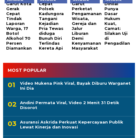
Garut Kota
Cepat
Garut
Dinilai
Gerak
Polsek
Perketat
Punya
Cepat
Kadungora
Pengamanan
Dasar
Tindak
Tangani
Wisata,
Hukum
Laporan
Kejadian
Gereja dan
Kuat,
Warga, 17
Pria Tewas
Jalur
Camat:
Botol
diduga
Liburan
Silakan Uji
Alkohol 70
Bunuh Diri
Demi
di
Persen
Terlindas
Kenyamanan
Pengadilan
Diamankan
Kereta Api
Masyarakat
MOST POPULAR
Video Mukena Pink Viral, Bayak Diburu Warganet
Ini Dia
Andini Permata Viral, Video 2 Menit 31 Detik
Disorot
Asuransi Askrida Perkuat Kepercayaan Publik
Lewat Kinerja dan Inovasi