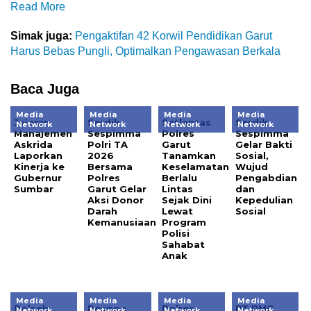
Read More
Simak juga:
Pengaktifan 42 Korwil Pendidikan Garut
Harus Bebas Pungli, Optimalkan Pengawasan Berkala
Baca Juga
Media
Media
Media
Media
Jajaran
Serdik
Satlantas
Serdik
Network
Network
Network
Network
Manajemen
Sespimma
Polres
Sespimma
Askrida
Polri TA
Garut
Gelar Bakti
Laporkan
2026
Tanamkan
Sosial,
Kinerja ke
Bersama
Keselamatan
Wujud
Gubernur
Polres
Berlalu
Pengabdian
Sumbar
Garut Gelar
Lintas
dan
Aksi Donor
Sejak Dini
Kepedulian
Darah
Lewat
Sosial
Kemanusiaan
Program
Polisi
Sahabat
Anak
Media
Media
Media
Media
Polsek
Respon
Polres
PT PMC
Network
Network
Network
Network