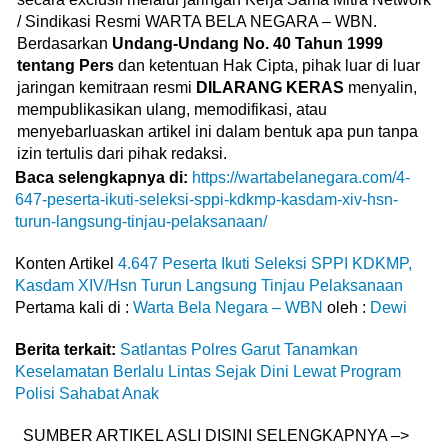
/ Sindikasi Resmi WARTA BELA NEGARA – WBN.
Berdasarkan
Undang-Undang No. 40 Tahun 1999
tentang Pers
dan ketentuan Hak Cipta, pihak luar di luar
jaringan kemitraan resmi
DILARANG KERAS
menyalin,
mempublikasikan ulang, memodifikasi, atau
menyebarluaskan artikel ini dalam bentuk apa pun tanpa
izin tertulis dari pihak redaksi.
Baca selengkapnya di:
https://wartabelanegara.com/4-
647-peserta-ikuti-seleksi-sppi-kdkmp-kasdam-xiv-hsn-
turun-langsung-tinjau-pelaksanaan/
Konten Artikel
4.647 Peserta Ikuti Seleksi SPPI KDKMP,
Kasdam XIV/Hsn Turun Langsung Tinjau Pelaksanaan
Pertama kali di :
Warta Bela Negara – WBN
oleh :
Dewi
Berita terkait:
Satlantas Polres Garut Tanamkan
Keselamatan Berlalu Lintas Sejak Dini Lewat Program
Polisi Sahabat Anak
SUMBER ARTIKEL ASLI DISINI SELENGKAPNYA –>