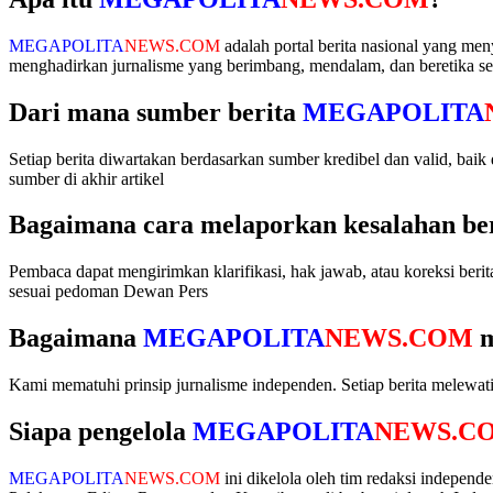
MEGAPOLITA
NEWS.COM
adalah portal berita nasional yang men
menghadirkan jurnalisme yang berimbang, mendalam, dan beretika ses
Dari mana sumber berita
MEGAPOLITA
Setiap berita diwartakan berdasarkan sumber kredibel dan valid, bai
sumber di akhir artikel
Bagaimana cara melaporkan kesalahan beri
Pembaca dapat mengirimkan klarifikasi, hak jawab, atau koreksi beri
sesuai pedoman Dewan Pers
Bagaimana
MEGAPOLITA
NEWS.COM
m
Kami mematuhi prinsip jurnalisme independen. Setiap berita melewati p
Siapa pengelola
MEGAPOLITA
NEWS.C
MEGAPOLITA
NEWS.COM
ini dikelola oleh tim redaksi independ