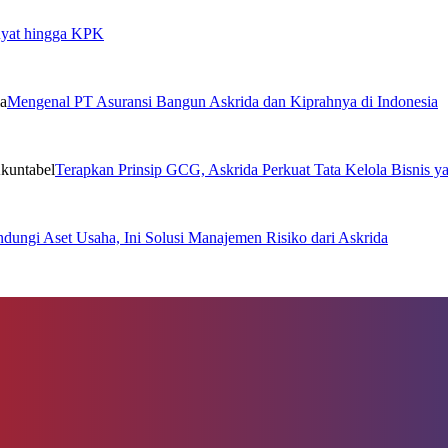
Buyat hingga KPK
Mengenal PT Asuransi Bangun Askrida dan Kiprahnya di Indonesia
Terapkan Prinsip GCG, Askrida Perkuat Tata Kelola Bisnis y
ndungi Aset Usaha, Ini Solusi Manajemen Risiko dari Askrida