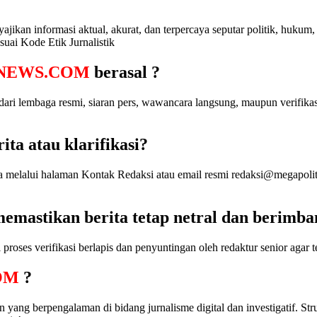
yajikan informasi aktual, akurat, dan terpercaya seputar politik, huku
uai Kode Etik Jurnalistik
NEWS.COM
berasal ?
k dari lembaga resmi, siaran pers, wawancara langsung, maupun verifi
ta atau klarifikasi?
ta melalui halaman Kontak Redaksi atau email resmi redaksi@megapolit
emastikan berita tetap netral dan berimba
roses verifikasi berlapis dan penyuntingan oleh redaktur senior agar t
OM
?
en yang berpengalaman di bidang jurnalisme digital dan investigatif. 