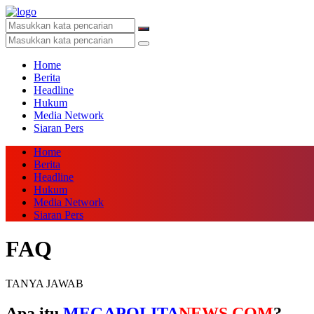
Home
Berita
Headline
Hukum
Media Network
Siaran Pers
Home
Berita
Headline
Hukum
Media Network
Siaran Pers
FAQ
TANYA JAWAB
Apa itu
MEGAPOLITA
NEWS.COM
?