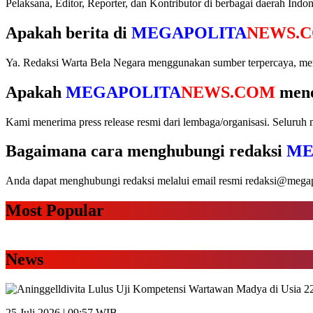
Pelaksana, Editor, Reporter, dan Kontributor di berbagai daerah Indon
Apakah berita di
MEGAPOLITA
NEWS.
Ya. Redaksi Warta Bela Negara menggunakan sumber terpercaya, memv
Apakah
MEGAPOLITA
NEWS.COM
mene
Kami menerima press release resmi dari lembaga/organisasi. Seluruh m
Bagaimana cara menghubungi redaksi
ME
Anda dapat menghubungi redaksi melalui email resmi redaksi@megapol
Most Popular
News
25 Juli 2026 | 09:57 WIB