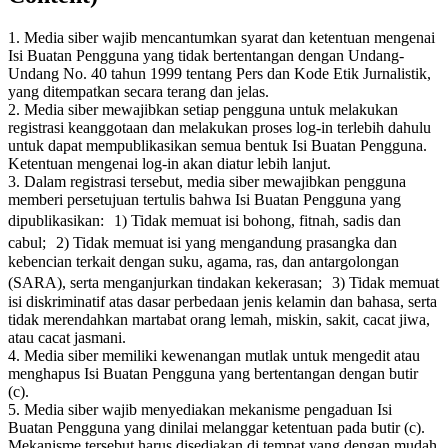
1. Media siber wajib mencantumkan syarat dan ketentuan mengenai
Isi Buatan Pengguna yang tidak bertentangan dengan Undang-
Undang No. 40 tahun 1999 tentang Pers dan Kode Etik Jurnalistik,
yang ditempatkan secara terang dan jelas.
2. Media siber mewajibkan setiap pengguna untuk melakukan
registrasi keanggotaan dan melakukan proses log-in terlebih dahulu
untuk dapat mempublikasikan semua bentuk Isi Buatan Pengguna.
Ketentuan mengenai log-in akan diatur lebih lanjut.
3. Dalam registrasi tersebut, media siber mewajibkan pengguna
memberi persetujuan tertulis bahwa Isi Buatan Pengguna yang
dipublikasikan: 1) Tidak memuat isi bohong, fitnah, sadis dan
cabul; 2) Tidak memuat isi yang mengandung prasangka dan
kebencian terkait dengan suku, agama, ras, dan antargolongan
(SARA), serta menganjurkan tindakan kekerasan; 3) Tidak memuat
isi diskriminatif atas dasar perbedaan jenis kelamin dan bahasa, serta
tidak merendahkan martabat orang lemah, miskin, sakit, cacat jiwa,
atau cacat jasmani.
4. Media siber memiliki kewenangan mutlak untuk mengedit atau
menghapus Isi Buatan Pengguna yang bertentangan dengan butir
(c).
5. Media siber wajib menyediakan mekanisme pengaduan Isi
Buatan Pengguna yang dinilai melanggar ketentuan pada butir (c).
Mekanisme tersebut harus disediakan di tempat yang dengan mudah