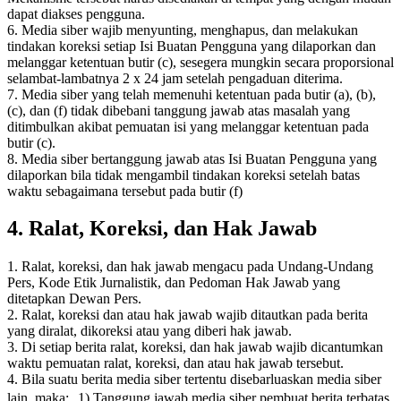
dapat diakses pengguna.
6. Media siber wajib menyunting, menghapus, dan melakukan
tindakan koreksi setiap Isi Buatan Pengguna yang dilaporkan dan
melanggar ketentuan butir (c), sesegera mungkin secara proporsional
selambat-lambatnya 2 x 24 jam setelah pengaduan diterima.
7. Media siber yang telah memenuhi ketentuan pada butir (a), (b),
(c), dan (f) tidak dibebani tanggung jawab atas masalah yang
ditimbulkan akibat pemuatan isi yang melanggar ketentuan pada
butir (c).
8. Media siber bertanggung jawab atas Isi Buatan Pengguna yang
dilaporkan bila tidak mengambil tindakan koreksi setelah batas
waktu sebagaimana tersebut pada butir (f)
4. Ralat, Koreksi, dan Hak Jawab
1. Ralat, koreksi, dan hak jawab mengacu pada Undang-Undang
Pers, Kode Etik Jurnalistik, dan Pedoman Hak Jawab yang
ditetapkan Dewan Pers.
2. Ralat, koreksi dan atau hak jawab wajib ditautkan pada berita
yang diralat, dikoreksi atau yang diberi hak jawab.
3. Di setiap berita ralat, koreksi, dan hak jawab wajib dicantumkan
waktu pemuatan ralat, koreksi, dan atau hak jawab tersebut.
4. Bila suatu berita media siber tertentu disebarluaskan media siber
lain, maka: 1) Tanggung jawab media siber pembuat berita terbatas