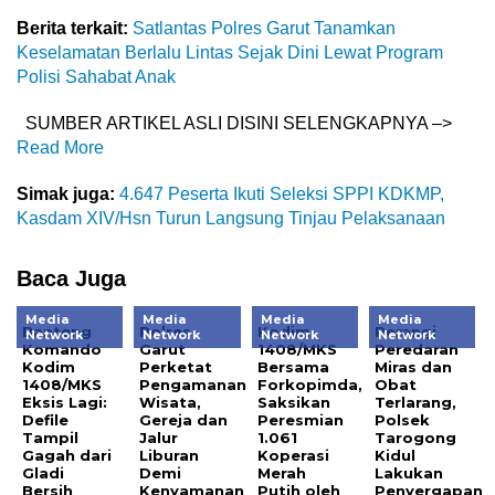
Berita terkait:
Satlantas Polres Garut Tanamkan
Keselamatan Berlalu Lintas Sejak Dini Lewat Program
Polisi Sahabat Anak
SUMBER ARTIKEL ASLI DISINI SELENGKAPNYA –>
Read More
Simak juga:
4.647 Peserta Ikuti Seleksi SPPI KDKMP,
Kasdam XIV/Hsn Turun Langsung Tinjau Pelaksanaan
Baca Juga
Media
Media
Media
Media
Banteng
Polres
Kodim
Perangi
Network
Network
Network
Network
Komando
Garut
1408/MKS
Peredaran
Kodim
Perketat
Bersama
Miras dan
1408/MKS
Pengamanan
Forkopimda,
Obat
Eksis Lagi:
Wisata,
Saksikan
Terlarang,
Defile
Gereja dan
Peresmian
Polsek
Tampil
Jalur
1.061
Tarogong
Gagah dari
Liburan
Koperasi
Kidul
Gladi
Demi
Merah
Lakukan
Bersih
Kenyamanan
Putih oleh
Penyergapan