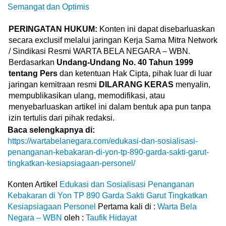
Semangat dan Optimis
PERINGATAN HUKUM:
Konten ini dapat disebarluaskan
secara exclusif melalui jaringan Kerja Sama Mitra Network
/ Sindikasi Resmi WARTA BELA NEGARA – WBN.
Berdasarkan
Undang-Undang No. 40 Tahun 1999
tentang Pers
dan ketentuan Hak Cipta, pihak luar di luar
jaringan kemitraan resmi
DILARANG KERAS
menyalin,
mempublikasikan ulang, memodifikasi, atau
menyebarluaskan artikel ini dalam bentuk apa pun tanpa
izin tertulis dari pihak redaksi.
Baca selengkapnya di:
https://wartabelanegara.com/edukasi-dan-sosialisasi-
penanganan-kebakaran-di-yon-tp-890-garda-sakti-garut-
tingkatkan-kesiapsiagaan-personel/
Konten Artikel
Edukasi dan Sosialisasi Penanganan
Kebakaran di Yon TP 890 Garda Sakti Garut Tingkatkan
Kesiapsiagaan Personel
Pertama kali di :
Warta Bela
Negara – WBN
oleh :
Taufik Hidayat