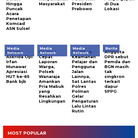
Hingga
Masyarakat
Presiden
di Dua
Puncak
Prabowo
Lokasi
Acara
Penetapan
Komcad
ASN Sulsel
Media
Media
Media
Berita
Dirpem
Respon
Pastikan
Anggota
Network
Network
Network
Askrida Opi
Cepat
Keamanan
DPR sebut
Irfan
Laporan
Pelajar dan
Pemda dan
Munawar
Warga,
Pengguna
BGN masih
Apresiasi
Polsek
Jalan
tak
HUT ke-65
Wanaraja
Lainnya,
singkron
Bank bjb
Amankan
Sat Lantas
terkait
Pria Mabuk
Polres
dapur
yang
Polman
SPPG
Resahkan
Gelar
Lingkungan
Pengaturan
Lalu Lintas
Rutin
MOST POPULAR