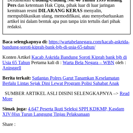
Pers
dan ketentuan Hak Cipta, pihak luar di luar jaringan
kemitraan resmi
DILARANG KERAS
menyalin,
mempublikasikan ulang, memodifikasi, atau menyebarluaskan
artikel ini dalam bentuk apa pun tanpa izin tertulis dari pihak
redaksi.
Baca selengkapnya di:
https://wartabelanegara.com/kacab-askrida-
bandung-soroti-kiprah-bank-bjb-di-usia-65-tahun/
Konten Artikel
Kacab Askrida Bandung Soroti Kiprah bank bjb di
Usia 65 Tahun
Pertama kali di :
Warta Bela Negara – WBN
oleh :
Aninggell
Berita terkait:
Satlantas Polres Garut Tanamkan Keselamatan
Berlalu Lintas Sejak Dini Lewat Program Polisi Sahabat Anak
SUMBER ARTIKEL ASLI DISINI SELENGKAPNYA –>
Read
More
Simak juga:
4.647 Peserta Ikuti Seleksi SPPI KDKMP, Kasdam
XIV/Hsn Turun Langsung Tinjau Pelaksanaan
Share :