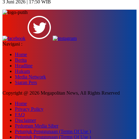
3 Juni 2026 | 17:50 WIB
Navigasi :
Home
Berita
Headline
Hukum
Media Network
Siaran Pers
Copyright @ 2026 Megapolitan News, All Rights Reserved
Home
Privacy Policy
FAQ
Disclaimer
Pedoman Media Siber
Petunjuk Penggunaan (Terms Of Use )
Petunjuk Penggunaan (Terms Of Use )