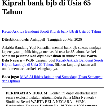
Kiprah bank bjb di Usia 65
Tahun
Kacab Askrida Bandung Soroti Kiprah bank bjb di Usia 65 Tahun
Diterbitkan oleh:
Aninggell |
Tanggal:
20 Mei 2026
Askrida Bandung Yopi Rahadian menilai bank bjb sukses menjaga
kepercayaan publik hingga memasuki usia ke-65 tahun. Artikel
berita ini
pertama kali dipublikasikan
di sumber resmi
Warta
Bela Negara – WBN
dengan judul
Kacab Askrida Bandung Soroti
Kiprah bank bjb di Usia 65 Tahun
. Silakan kunjungi tautan asli
untuk membaca artikel selengkapnya.
Baca juga:
MAS Al Ikhlas Jatinunggal Sumedang Tetap Semangat
dan Optimis
PERINGATAN HUKUM:
Konten ini dapat disebarluaskan
secara exclusif melalui jaringan Kerja Sama Mitra Network /
Sindikasi Resmi WARTA BELA NEGARA – WBN.
Berdasarkan
Undang-Undang No. 40 Tahun 1999 tentang