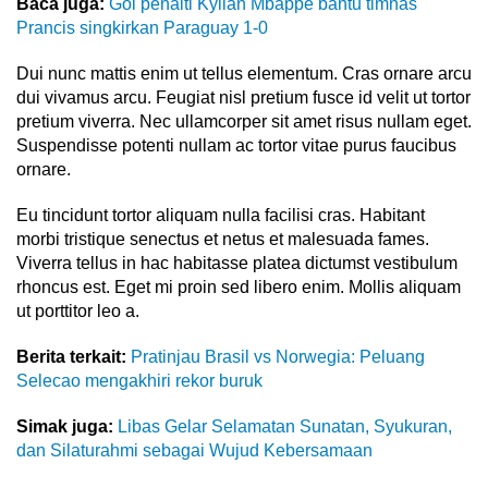
Baca juga:
Gol penalti Kylian Mbappe bantu timnas
Prancis singkirkan Paraguay 1-0
Dui nunc mattis enim ut tellus elementum. Cras ornare arcu
dui vivamus arcu. Feugiat nisl pretium fusce id velit ut tortor
pretium viverra. Nec ullamcorper sit amet risus nullam eget.
Suspendisse potenti nullam ac tortor vitae purus faucibus
ornare.
Eu tincidunt tortor aliquam nulla facilisi cras. Habitant
morbi tristique senectus et netus et malesuada fames.
Viverra tellus in hac habitasse platea dictumst vestibulum
rhoncus est. Eget mi proin sed libero enim. Mollis aliquam
ut porttitor leo a.
Berita terkait:
Pratinjau Brasil vs Norwegia: Peluang
Selecao mengakhiri rekor buruk
Simak juga:
Libas Gelar Selamatan Sunatan, Syukuran,
dan Silaturahmi sebagai Wujud Kebersamaan