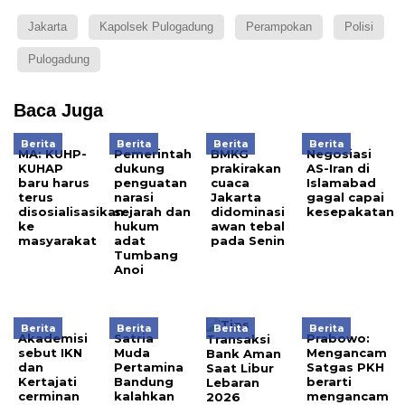
Jakarta
Kapolsek Pulogadung
Perampokan
Polisi
Pulogadung
Baca Juga
Berita
Berita
Berita
Berita
MA: KUHP-
Pemerintah
BMKG
Negosiasi
KUHAP
dukung
prakirakan
AS-Iran di
baru harus
penguatan
cuaca
Islamabad
terus
narasi
Jakarta
gagal capai
disosialisasikan
sejarah dan
didominasi
kesepakatan
ke
hukum
awan tebal
masyarakat
adat
pada Senin
Tumbang
Anoi
Berita
Berita
Berita
Berita
Akademisi
Satria
Prabowo:
sebut IKN
Muda
Mengancam
dan
Pertamina
Satgas PKH
Kertajati
Bandung
berarti
cerminan
kalahkan
mengancam