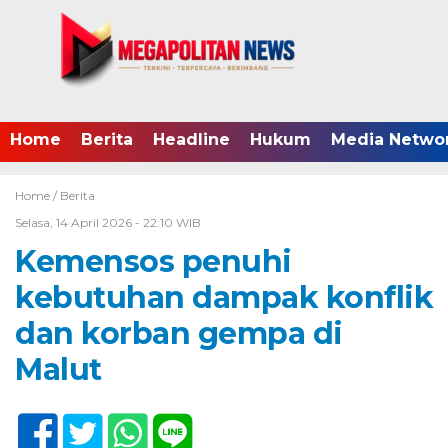
Home
Berita
Headline
Hukum
Media Netwo
Home /
Berita
Selasa, 14 April 2026 - 22:10 WIB
Kemensos penuhi
kebutuhan dampak konflik
dan korban gempa di
Malut