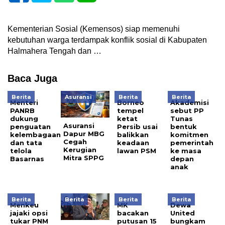
Kementerian Sosial (Kemensos) siap memenuhi
kebutuhan warga terdampak konflik sosial di Kabupaten
Halmahera Tengah dan …
Baca Juga
Berita
Asuransi
Berita
Berita
Menteri
Borneo
Akademisi
PANRB
tempel
sebut PP
dukung
ketat
Tunas
Asuransi
penguatan
Persib usai
bentuk
Dapur MBG
kelembagaan
balikkan
komitmen
Cegah
dan tata
keadaan
pemerintah
Kerugian
telola
lawan PSM
ke masa
Mitra SPPG
Basarnas
depan
anak
Berita
Berita
Berita
Berita
Menkeu
MK
Dewa
jajaki opsi
bacakan
United
tukar PNM
putusan 15
bungkam