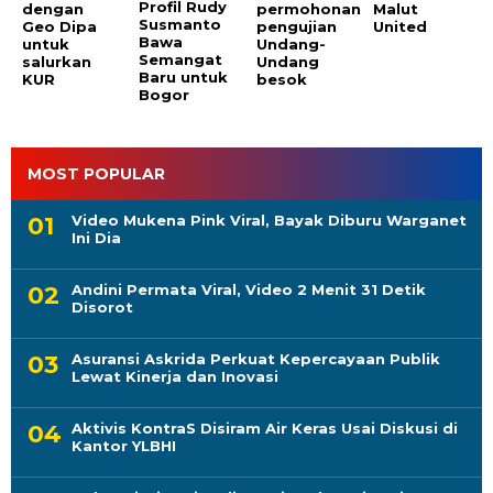
Profil Rudy
dengan
permohonan
Malut
Susmanto
Geo Dipa
pengujian
United
Bawa
untuk
Undang-
Semangat
salurkan
Undang
Baru untuk
KUR
besok
Bogor
MOST POPULAR
Video Mukena Pink Viral, Bayak Diburu Warganet
Ini Dia
Andini Permata Viral, Video 2 Menit 31 Detik
Disorot
Asuransi Askrida Perkuat Kepercayaan Publik
Lewat Kinerja dan Inovasi
Aktivis KontraS Disiram Air Keras Usai Diskusi di
Kantor YLBHI