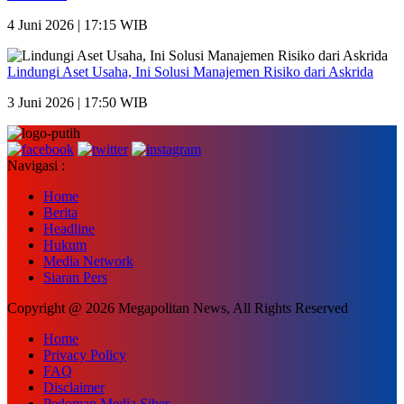
4 Juni 2026 | 17:15 WIB
Lindungi Aset Usaha, Ini Solusi Manajemen Risiko dari Askrida
3 Juni 2026 | 17:50 WIB
Navigasi :
Home
Berita
Headline
Hukum
Media Network
Siaran Pers
Copyright @ 2026 Megapolitan News, All Rights Reserved
Home
Privacy Policy
FAQ
Disclaimer
Pedoman Media Siber