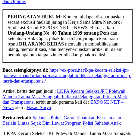
dan Optimis
PERINGATAN HUKUM:
Konten ini dapat disebarluaskan
secara exclusif melalui jaringan Kerja Sama Mitra Network /
Sindikasi Resmi EXPOSE NET – NEWS. Berdasarkan
Undang-Undang No. 40 Tahun 1999 tentang Pers
dan
ketentuan Hak Cipta, pihak luar di luar jaringan kemitraan
resmi
DILARANG KERAS
menyalin, mempublikasikan
ulang, memodifikasi, atau menyebarluaskan artikel ini dalam
bentuk apa pun tanpa izin tertulis dari pihak redaksi.
Baca selengkapnya di:
https://ex-pose.net/lkpa-kecam-seleksi-jpt-
polewali-mandar-tanpa-masa-sanggah-indikasi-pelanggaran-prinsip-
merit-dan-transparansi/
Artikel berita dengan judul :
LKPA Kecam Seleksi JPT Polewali
Mandar Tanpa Masa Sanggah: Indikasi Pelanggaran Prinsip Merit
dan Transparansi
terbit untuk pertama kali di :
EXPOSE NET –
News
oleh :
Hasan Surya
Berita terkait:
Satlantas Polres Garut Tanamkan Keselamatan
Berlalu Lintas Sejak Dini Lewat Program Polisi Sahabat Anak
LKPA Kecam Seleksi JPT Polewali Mandar Tanpa Masa Sanggah: