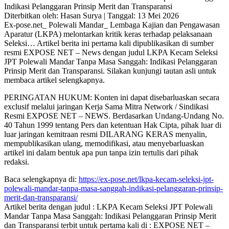
Indikasi Pelanggaran Prinsip Merit dan Transparansi
Diterbitkan oleh: Hasan Surya | Tanggal: 13 Mei 2026
Ex-pose.net_ Polewali Mandar_ Lembaga Kajian dan Pengawasan
Aparatur (LKPA) melontarkan kritik keras terhadap pelaksanaan
Seleksi… Artikel berita ini pertama kali dipublikasikan di sumber
resmi EXPOSE NET – News dengan judul LKPA Kecam Seleksi
JPT Polewali Mandar Tanpa Masa Sanggah: Indikasi Pelanggaran
Prinsip Merit dan Transparansi. Silakan kunjungi tautan asli untuk
membaca artikel selengkapnya.
PERINGATAN HUKUM: Konten ini dapat disebarluaskan secara
exclusif melalui jaringan Kerja Sama Mitra Network / Sindikasi
Resmi EXPOSE NET – NEWS. Berdasarkan Undang-Undang No.
40 Tahun 1999 tentang Pers dan ketentuan Hak Cipta, pihak luar di
luar jaringan kemitraan resmi DILARANG KERAS menyalin,
mempublikasikan ulang, memodifikasi, atau menyebarluaskan
artikel ini dalam bentuk apa pun tanpa izin tertulis dari pihak
redaksi.
Baca selengkapnya di:
https://ex-pose.net/lkpa-kecam-seleksi-jpt-
polewali-mandar-tanpa-masa-sanggah-indikasi-pelanggaran-prinsip-
merit-dan-transparansi/
Artikel berita dengan judul : LKPA Kecam Seleksi JPT Polewali
Mandar Tanpa Masa Sanggah: Indikasi Pelanggaran Prinsip Merit
dan Transparansi terbit untuk pertama kali di : EXPOSE NET –