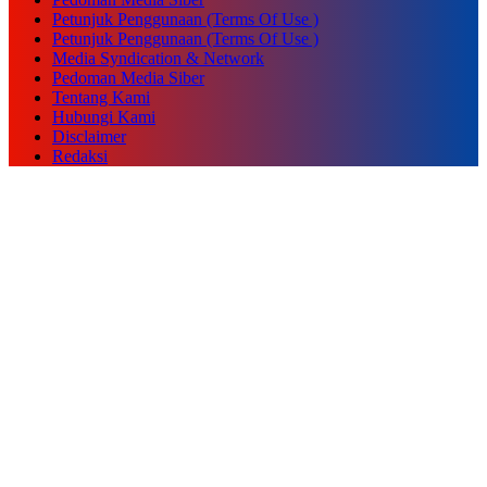
Petunjuk Penggunaan (Terms Of Use )
Petunjuk Penggunaan (Terms Of Use )
Media Syndication & Network
Pedoman Media Siber
Tentang Kami
Hubungi Kami
Disclaimer
Redaksi