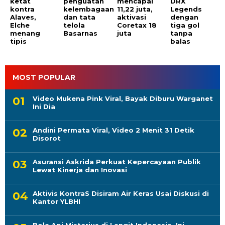
ketat
penguatan
mencapai
DRX
kontra
kelembagaan
11,22 juta,
Legends
Alaves,
dan tata
aktivasi
dengan
Elche
telola
Coretax 18
tiga gol
menang
Basarnas
juta
tanpa
tipis
balas
MOST POPULAR
Video Mukena Pink Viral, Bayak Diburu Warganet
Ini Dia
Andini Permata Viral, Video 2 Menit 31 Detik
Disorot
Asuransi Askrida Perkuat Kepercayaan Publik
Lewat Kinerja dan Inovasi
Aktivis KontraS Disiram Air Keras Usai Diskusi di
Kantor YLBHI
Bola Api Misterius di Langit Indonesia, Ini