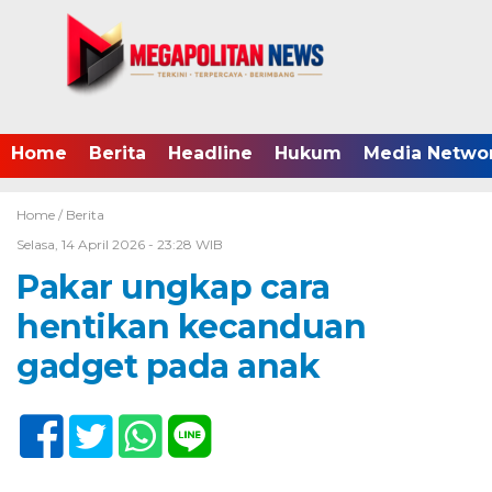
Home
Berita
Headline
Hukum
Media Netwo
Home /
Berita
Selasa, 14 April 2026 - 23:28 WIB
Pakar ungkap cara
hentikan kecanduan
gadget pada anak