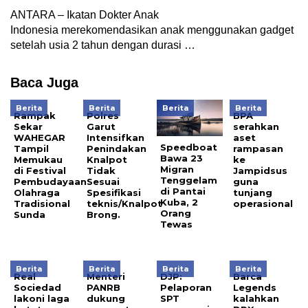
ANTARA – Ikatan Dokter Anak
Indonesia merekomendasikan anak menggunakan gadget
setelah usia 2 tahun dengan durasi …
Baca Juga
Berita
Berita
Berita
Berita
Rampak
Polres
BPA
Sekar
Garut
serahkan
WAHEGAR
Intensifkan
aset
Speedboat
Tampil
Penindakan
rampasan
Bawa 23
Memukau
Knalpot
ke
Migran
di Festival
Tidak
Jampidsus
Tenggelam
Pembudayaan
Sesuai
guna
di Pantai
Olahraga
Spesifikasi
tunjang
Kuba, 2
Tradisional
teknis/Knalpot
operasional
Orang
Sunda
Brong.
Tewas
Berita
Berita
Berita
Berita
Real
Menteri
DJP:
Barca
Sociedad
PANRB
Pelaporan
Legends
lakoni laga
dukung
SPT
kalahkan