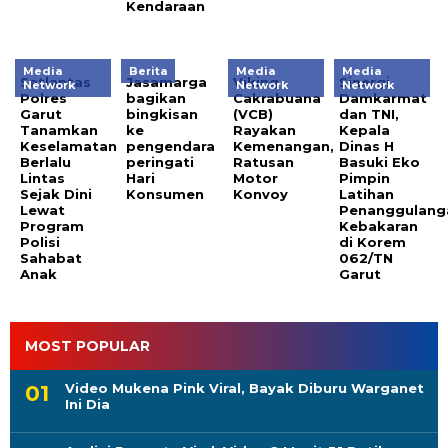
Kendaraan
Media
Berita
Media
Media
Satlantas
Jasamarga
Viking
Sinergi
Network
Network
Network
Polres
bagikan
Cakrabuana
Damkarmat
Garut
bingkisan
(VCB)
dan TNI,
Tanamkan
ke
Rayakan
Kepala
Keselamatan
pengendara
Kemenangan,
Dinas H
Berlalu
peringati
Ratusan
Basuki Eko
Lintas
Hari
Motor
Pimpin
Sejak Dini
Konsumen
Konvoy
Latihan
Lewat
Penanggulang
Program
Kebakaran
Polisi
di Korem
Sahabat
062/TN
Anak
Garut
MOST POPULAR
Video Mukena Pink Viral, Bayak Diburu Warganet
Ini Dia