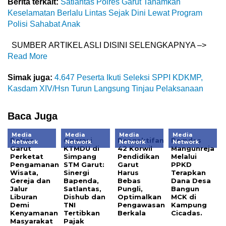
Berita terkait:
Satlantas Polres Garut Tanamkan
Keselamatan Berlalu Lintas Sejak Dini Lewat Program
Polisi Sahabat Anak
SUMBER ARTIKEL ASLI DISINI SELENGKAPNYA –>
Read More
Simak juga:
4.647 Peserta Ikuti Seleksi SPPI KDKMP,
Kasdam XIV/Hsn Turun Langsung Tinjau Pelaksanaan
Baca Juga
Media
Media
Media
Media
Polres
Operasi
Pengaktifan
Pemdes
Network
Network
Network
Network
Garut
KTMDU di
42 Korwil
Mangunreja
Perketat
Simpang
Pendidikan
Melalui
Pengamanan
STM Garut:
Garut
PPKD
Wisata,
Sinergi
Harus
Terapkan
Gereja dan
Bapenda,
Bebas
Dana Desa
Jalur
Satlantas,
Pungli,
Bangun
Liburan
Dishub dan
Optimalkan
MCK di
Demi
TNI
Pengawasan
Kampung
Kenyamanan
Tertibkan
Berkala
Cicadas.
Masyarakat
Pajak