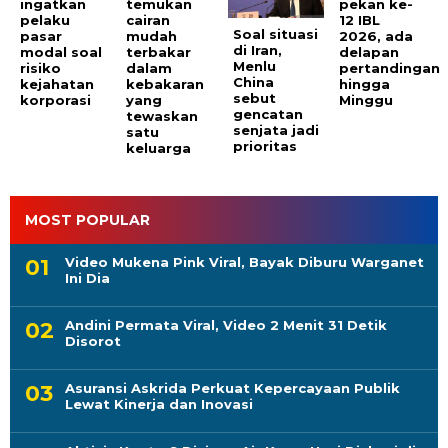
ingatkan
temukan
pekan ke-
pelaku
cairan
12 IBL
Soal situasi
pasar
mudah
2026, ada
di Iran,
modal soal
terbakar
delapan
Menlu
risiko
dalam
pertandingan
China
kejahatan
kebakaran
hingga
sebut
korporasi
yang
Minggu
gencatan
tewaskan
senjata jadi
satu
prioritas
keluarga
MOST POPULAR
Video Mukena Pink Viral, Bayak Diburu Warganet
Ini Dia
Andini Permata Viral, Video 2 Menit 31 Detik
Disorot
Asuransi Askrida Perkuat Kepercayaan Publik
Lewat Kinerja dan Inovasi