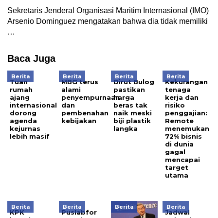
Sekretaris Jenderal Organisasi Maritim Internasional (IMO)
Arsenio Dominguez mengatakan bahwa dia tidak memiliki
…
Baca Juga
Berita
Berita
Berita
Berita
Tuan
MBG terus
Dirut Bulog
Kekurangan
rumah
alami
pastikan
tenaga
ajang
penyempurnaan
harga
kerja dan
internasional
dan
beras tak
risiko
dorong
pembenahan
naik meski
penggajian:
agenda
kebijakan
biji plastik
Remote
kejurnas
langka
menemukan
lebih masif
72% bisnis
di dunia
gagal
mencapai
target
utama
Berita
Berita
Berita
Berita
KPK
Puslabfor
Jadwal