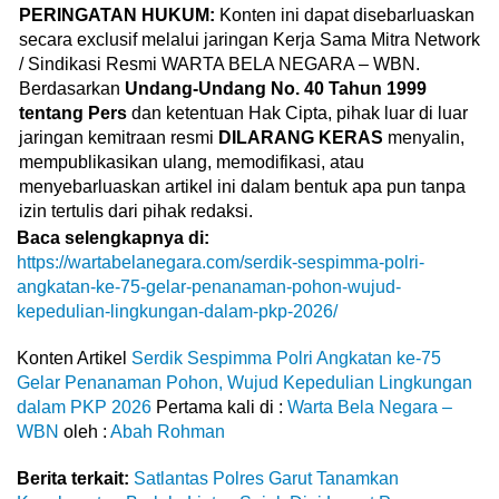
PERINGATAN HUKUM:
Konten ini dapat disebarluaskan
secara exclusif melalui jaringan Kerja Sama Mitra Network
/ Sindikasi Resmi WARTA BELA NEGARA – WBN.
Berdasarkan
Undang-Undang No. 40 Tahun 1999
tentang Pers
dan ketentuan Hak Cipta, pihak luar di luar
jaringan kemitraan resmi
DILARANG KERAS
menyalin,
mempublikasikan ulang, memodifikasi, atau
menyebarluaskan artikel ini dalam bentuk apa pun tanpa
izin tertulis dari pihak redaksi.
Baca selengkapnya di:
https://wartabelanegara.com/serdik-sespimma-polri-
angkatan-ke-75-gelar-penanaman-pohon-wujud-
kepedulian-lingkungan-dalam-pkp-2026/
Konten Artikel
Serdik Sespimma Polri Angkatan ke-75
Gelar Penanaman Pohon, Wujud Kepedulian Lingkungan
dalam PKP 2026
Pertama kali di :
Warta Bela Negara –
WBN
oleh :
Abah Rohman
Berita terkait:
Satlantas Polres Garut Tanamkan