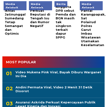
Media
Media
Berita
Media
MAS Al
Askrida
Anggota
Patroli
Network
Network
Network
Ikhlas
Perkuat
DPR sebut
Pantai
Jatinunggal
Reputasi di
Pemda dan
Karangpapak,
Sumedang
Tengah Isu
BGN masih
Sat
Tetap
dan Rumor
tak
Polairud
Semangat
Negatif
singkron
Polres
dan
terkait
Garut
Optimis
dapur
Imbau
SPPG
Wisatawan
Utamakan
Keselamatan
MOST POPULAR
Video Mukena Pink Viral, Bayak Diburu Warganet
Ini Dia
Andini Permata Viral, Video 2 Menit 31 Detik
Disorot
Asuransi Askrida Perkuat Kepercayaan Publik
Lewat Kinerja dan Inovasi