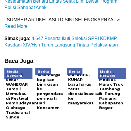
Keselamatan Berlalu Lintas Sejak Dini Lewat Program
Polisi Sahabat Anak
SUMBER ARTIKEL ASLI DISINI SELENGKAPNYA –>
Read More
Simak juga:
4.647 Peserta Ikuti Seleksi SPPI KDKMP,
Kasdam XIV/Hsn Turun Langsung Tinjau Pelaksanaan
Baca Juga
Media
Berita
Berita
Media
Rampak
Jasamarga
MA: KUHP-
Viral Di
Network
Network
Sekar
bagikan
KUHAP
Medsos
WAHEGAR
bingkisan
baru harus
Marak Truk
Tampil
ke
terus
Tambang
Memukau
pengendara
disosialisasikan
Di Parung
di Festival
peringati
ke
Panjang
Pembudayaan
Hari
masyarakat
Kabupaten
Olahraga
Konsumen
Bogor
Tradisional
Sunda