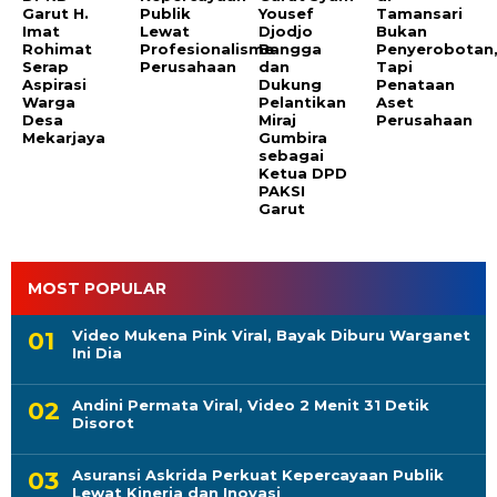
Garut H.
Publik
Yousef
Tamansari
Imat
Lewat
Djodjo
Bukan
Rohimat
Profesionalisme
Bangga
Penyerobotan
Serap
Perusahaan
dan
Tapi
Aspirasi
Dukung
Penataan
Warga
Pelantikan
Aset
Desa
Miraj
Perusahaan
Mekarjaya
Gumbira
sebagai
Ketua DPD
PAKSI
Garut
MOST POPULAR
Video Mukena Pink Viral, Bayak Diburu Warganet
Ini Dia
Andini Permata Viral, Video 2 Menit 31 Detik
Disorot
Asuransi Askrida Perkuat Kepercayaan Publik
Lewat Kinerja dan Inovasi