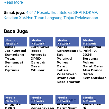
Read More
Simak juga:
4.647 Peserta Ikuti Seleksi SPPI KDKMP,
Kasdam XIV/Hsn Turun Langsung Tinjau Pelaksanaan
Baca Juga
Media
Media
Media
Media
MAS Al
Brigadir
Patroli
Serdik
Network
Network
Network
Network
Ikhlas
Lutfi Kawal
Pantai
Sespimma
Jatinunggal
Reses
Karangpapak,
Polri TA
Sumedang
Anggota
Sat
2026
Tetap
DPRD
Polairud
Bersama
Semangat
Garut di
Polres
Polres
dan
Desa
Garut
Garut Gelar
Optimis
Cibunar
Imbau
Aksi Donor
Wisatawan
Darah
Utamakan
Kemanusiaan
Keselamatan
Media
Media
Media
Media
Reses
Askrida
Ketua DPC
PT PMC:
Network
Network
Network
Network
Anggota
Perkuat
PERADI
Penertiban
DPRD
Kepercayaan
Garut Syam
di