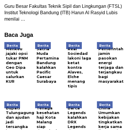
Guru Besar Fakultas Teknik Sipil dan Lingkungan (FTSL)
Institut Teknologi Bandung (ITB) Harun Al Rasyid Lubis
menilai …
Baca Juga
Berita
Berita
Berita
Berita
Menkeu
Satria
Real
Pemerintah
jajaki opsi
Muda
Sociedad
jamin
tukar PNM
Pertamina
lakoni laga
pasokan
dengan
Bandung
ketat
energi
Geo Dipa
kalahkan
kontra
terjaga dan
untuk
Pacific
Alaves,
terjangkau
salurkan
Caesar
Elche
bagi
KUR
Surabaya
menang
masyarakat
tipis
Berita
Berita
Berita
Berita
Bupati
Tenaga
Barca
China
Tulungagung
kesehatan
Legends
Umumkan
dan ajudan
haji Kota
kalahkan
kebijakan
jadi
Malang
DRX
tingkatkan
tersangka
siap
Legends
kerja sama