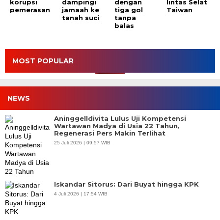
korupsi
dampingi
dengan
lintas Selat
pemerasan
jamaah ke
tiga gol
Taiwan
tanah suci
tanpa
balas
MOST POPULAR
NEWS
Aninggelldivita Lulus Uji Kompetensi
Wartawan Madya di Usia 22 Tahun,
Regenerasi Pers Makin Terlihat
25 Juli 2026 | 09:57 WIB
Iskandar Sitorus: Dari Buyat hingga KPK
4 Juli 2026 | 17:54 WIB