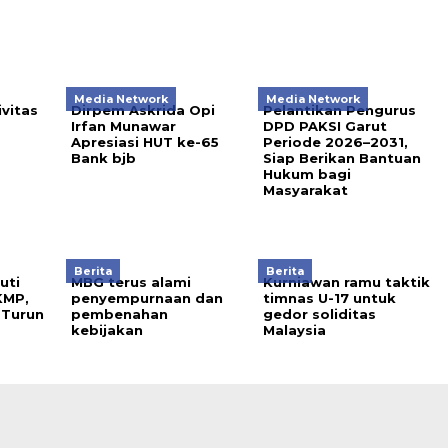
Media Network
Media Network
ivitas
Dirpem Askrida Opi
Pelantikan Pengurus
Irfan Munawar
DPD PAKSI Garut
Apresiasi HUT ke-65
Periode 2026–2031,
Bank bjb
Siap Berikan Bantuan
Hukum bagi
Masyarakat
Berita
Berita
uti
MBG terus alami
Kurniawan ramu taktik
KMP,
penyempurnaan dan
timnas U-17 untuk
 Turun
pembenahan
gedor soliditas
kebijakan
Malaysia