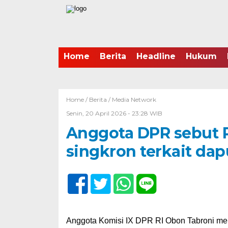
Home
Berita
Headline
Hukum
Home /
Berita
/
Media Network
Senin, 20 April 2026 - 23:28 WIB
Anggota DPR sebut 
singkron terkait da
Anggota Komisi IX DPR RI Obon Tabroni men