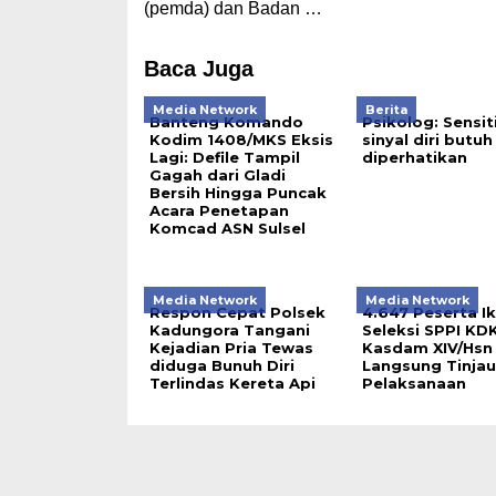
(pemda) dan Badan …
Baca Juga
Media Network
Berita
Banteng Komando
Psikolog: Sensit
Kodim 1408/MKS Eksis
sinyal diri butuh
Lagi: Defile Tampil
diperhatikan
Gagah dari Gladi
Bersih Hingga Puncak
Acara Penetapan
Komcad ASN Sulsel
Media Network
Media Network
Respon Cepat Polsek
4.647 Peserta Ik
Kadungora Tangani
Seleksi SPPI KD
Kejadian Pria Tewas
Kasdam XIV/Hsn
diduga Bunuh Diri
Langsung Tinjau
Terlindas Kereta Api
Pelaksanaan