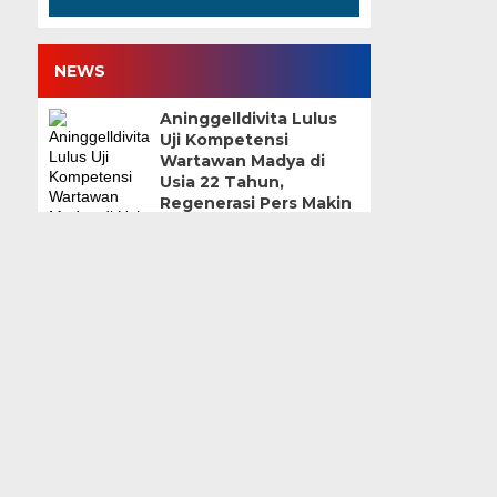
NEWS
Aninggelldivita Lulus
Uji Kompetensi
Wartawan Madya di
Usia 22 Tahun,
Regenerasi Pers Makin
Terlihat
25 Juli 2026 | 09:57 WIB
Iskandar Sitorus: Dari
Buyat hingga KPK
4 Juli 2026 | 17:54 WIB
Mengenal PT Asuransi
Bangun Askrida dan
Kiprahnya di Indonesia
26 Juni 2026 | 11:39 WIB