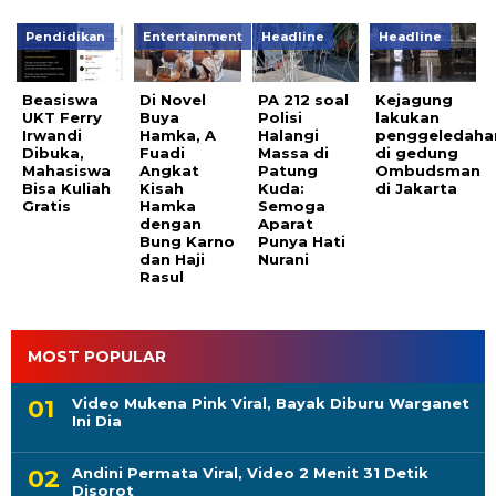
Pendidikan
Entertainment
Headline
Headline
Beasiswa
Di Novel
PA 212 soal
Kejagung
UKT Ferry
Buya
Polisi
lakukan
Irwandi
Hamka, A
Halangi
penggeledaha
Dibuka,
Fuadi
Massa di
di gedung
Mahasiswa
Angkat
Patung
Ombudsman
Bisa Kuliah
Kisah
Kuda:
di Jakarta
Gratis
Hamka
Semoga
dengan
Aparat
Bung Karno
Punya Hati
dan Haji
Nurani
Rasul
MOST POPULAR
Video Mukena Pink Viral, Bayak Diburu Warganet
Ini Dia
Andini Permata Viral, Video 2 Menit 31 Detik
Disorot