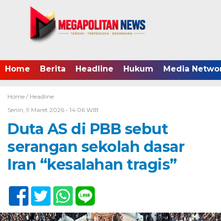
Home
Berita
Headline
Hukum
Media Netwo
Home /
Headline
Senin, 9 Maret 2026 - 14:06 WIB
Duta AS di PBB sebut
serangan sekolah dasar
Iran “kesalahan tragis”