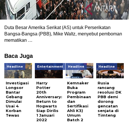
Duta Besar Amerika Serikat (AS) untuk Perserikatan
Bangsa-Bangsa (PBB), Mike Waltz, menyebut pemboman
mematikan …
Baca Juga
Headline
Entertainment
Headline
Headline
Investigasi
Harry
Kemnaker
Rusia
Longsor
Potter
Buka
rancang
Bantar
20th
Program
resolusi DK
Gebang
Anniversary:
Pembinaan
PBB demi
Dimulai
Return to
dan
dorong
Usai 4
Hogwarts
Sertifikasi
gencatan
Korban
Siap Dirilis
Ahli K3)
senjata di
Tewas
1 Januari
Umum
Timteng
2022
Batch 2