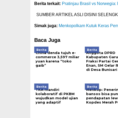
Berita terkait:
Pratinjau Brasil vs Norwegia:
SUMBER ARTIKEL ASLI DISINI SELENG
Simak juga:
Menkopolkam Kutuk Keras Pem
Baca Juga
Berita
Berita
China denda tujuh e-
Anggota DPRD
commerce 3,597 miliar
Kabupaten Garu
yuan karena “toko
Fraksi Partai Ge
gaib”
Enan, SM Gelar 
di Desa Bunisari
Berita
Berita
TKA mandiri
Menkop: Peneri
kolaboratif di PKBM
bansos bisa pu
wujudkan model ujian
pendapatan lew
yang adaptif
Kopdes Merah P