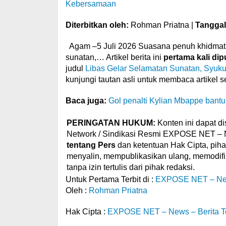
Kebersamaan
Diterbitkan oleh:
Rohman Priatna |
Tanggal
Agam –5 Juli 2026 Suasana penuh khidmat,
sunatan,… Artikel berita ini
pertama kali dip
judul
Libas Gelar Selamatan Sunatan, Syuk
kunjungi tautan asli untuk membaca artikel 
Baca juga:
Gol penalti Kylian Mbappe bantu
PERINGATAN HUKUM:
Konten ini dapat di
Network / Sindikasi Resmi EXPOSE NET –
tentang Pers
dan ketentuan Hak Cipta, pihak
menyalin, mempublikasikan ulang, memodifik
tanpa izin tertulis dari pihak redaksi.
Untuk Pertama Terbit di :
EXPOSE NET – N
Oleh :
Rohman Priatna
Hak Cipta :
EXPOSE NET – News – Berita Terki