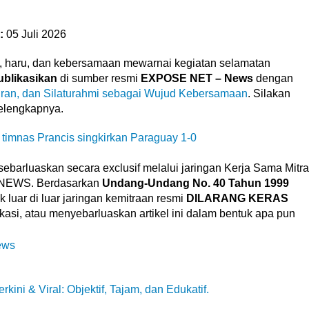
:
05 Juli 2026
 haru, dan kebersamaan mewarnai kegiatan selamatan
ublikasikan
di sumber resmi
EXPOSE NET – News
dengan
uran, dan Silaturahmi sebagai Wujud Kebersamaan
. Silakan
selengkapnya.
 timnas Prancis singkirkan Paraguay 1-0
sebarluaskan secara exclusif melalui jaringan Kerja Sama Mitra
 NEWS. Berdasarkan
Undang-Undang No. 40 Tahun 1999
 luar di luar jaringan kemitraan resmi
DILARANG KERAS
asi, atau menyebarluaskan artikel ini dalam bentuk apa pun
ews
ni & Viral: Objektif, Tajam, dan Edukatif.