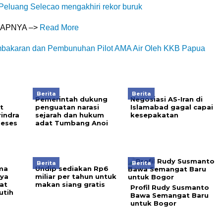
 Peluang Selecao mengakhiri rekor buruk
KAPNYA –>
Read More
bakaran dan Pembunuhan Pilot AMA Air Oleh KKB Papua
Berita
Berita
Pemerintah dukung
Negosiasi AS-Iran di
t
penguatan narasi
Islamabad gagal capai
rindra
sejarah dan hukum
kesepakatan
Reses
adat Tumbang Anoi
Berita
Berita
ma
Undip sediakan Rp6
nya
miliar per tahun untuk
at
makan siang gratis
Profil Rudy Susmanto
utih
Bawa Semangat Baru
untuk Bogor