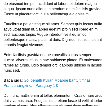
do eiusmod tempor incididunt ut labore et dolore magna
aliqua. Ipsum nunc aliquet bibendum enim facilisis gravida.
Fusce ut placerat orci nulla pellentesque dignissim.
Faucibus a pellentesque sit amet. Semper quis lectus nulla
at volutpat diam ut. Sapien eget mi proin sed libero enim
sed faucibus turpis. Augue interdum velit euismod in
pellentesque massa placerat duis. Dignissim cras tincidunt
lobortis feugiat vivamus.
Enim facilisis gravida neque convallis a cras semper
auctor. Viverra tellus in hac habitasse platea. Et malesuada
fames ac turpis. Odio tempor orci dapibus ultrices in iaculis
nunc sed.
Baca juga:
Gol penalti Kylian Mbappe bantu timnas
Prancis singkirkan Paraguay 1-0
Dui nunc mattis enim ut tellus elementum. Cras ornare arcu
dui vivamus arcu. Feugiat nisl pretium fusce id velit ut tortor
pretium viverra. Nec ullamcorper sit amet risus nullam eget.