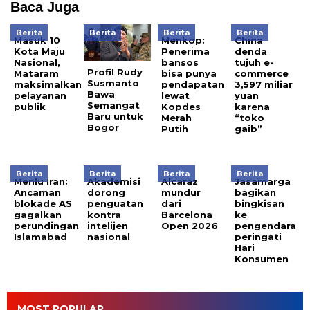
Baca Juga
Berita
Berita
Berita
Berita
Masuk 10
Menkop:
China
Kota Maju
Penerima
denda
Nasional,
bansos
tujuh e-
Profil Rudy
Mataram
bisa punya
commerce
Susmanto
maksimalkan
pendapatan
3,597 miliar
Bawa
pelayanan
lewat
yuan
Semangat
publik
Kopdes
karena
Baru untuk
Merah
“toko
Bogor
Putih
gaib”
Berita
Berita
Berita
Berita
Menlu Iran:
Akademisi
Alcaraz
Jasamarga
Ancaman
dorong
mundur
bagikan
blokade AS
penguatan
dari
bingkisan
gagalkan
kontra
Barcelona
ke
perundingan
intelijen
Open 2026
pengendara
Islamabad
nasional
peringati
Hari
Konsumen
MOST POPULAR