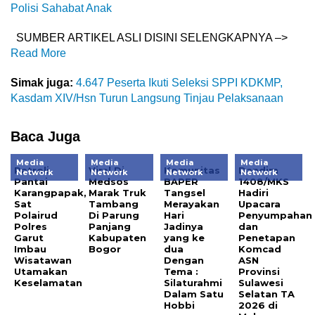
Polisi Sahabat Anak
SUMBER ARTIKEL ASLI DISINI SELENGKAPNYA –>
Read More
Simak juga:
4.647 Peserta Ikuti Seleksi SPPI KDKMP,
Kasdam XIV/Hsn Turun Langsung Tinjau Pelaksanaan
Baca Juga
Media
Media
Media
Media
Patroli
Viral Di
Komunitas
Dandim
Network
Network
Network
Network
Pantai
Medsos
BAPER
1408/MKS
Karangpapak,
Marak Truk
Tangsel
Hadiri
Sat
Tambang
Merayakan
Upacara
Polairud
Di Parung
Hari
Penyumpahan
Polres
Panjang
Jadinya
dan
Garut
Kabupaten
yang ke
Penetapan
Imbau
Bogor
dua
Komcad
Wisatawan
Dengan
ASN
Utamakan
Tema :
Provinsi
Keselamatan
Silaturahmi
Sulawesi
Dalam Satu
Selatan TA
Hobbi
2026 di