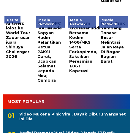
Makassar
Berita
Media
Media
Media
Antwerp
Ketua DPC
Pangdam
Marak Truk
Network
Network
Network
lolos ke
IKADIN Ade
XIV/Hasanuddin
Tambang
World Tour
Sopyan
Bersama
Tonase
Zadar usai
Hadiri
Kodim
Besar
juara
Pelantikan
1408/MKS
Melintasi
Shibuya
Ketua
Serta
Jalan Raya
Challenger
PAKSI
Forkopimda,
Di Bogor
2026
Garut,
Saksikan
Bagian
Ucapkan
Peresmian
Barat
Selamat
1.061
kepada
Koperasi
Miraj
Gumbira
MOST POPULAR
Video Mukena Pink Viral, Bayak Diburu Warganet
Ini Dia
Andini Permata Viral, Video 2 Menit 31 Detik