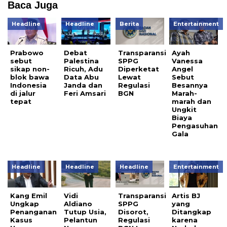
Baca Juga
Headline
Headline
Berita
Entertainment
Prabowo
Debat
Transparansi
Ayah
sebut
Palestina
SPPG
Vanessa
sikap non-
Ricuh, Adu
Diperketat
Angel
blok bawa
Data Abu
Lewat
Sebut
Indonesia
Janda dan
Regulasi
Besannya
di jalur
Feri Amsari
BGN
Marah-
tepat
marah dan
Ungkit
Biaya
Pengasuhan
Gala
Headline
Headline
Headline
Entertainment
Kang Emil
Vidi
Transparansi
Artis BJ
Ungkap
Aldiano
SPPG
yang
Penanganan
Tutup Usia,
Disorot,
Ditangkap
Kasus
Pelantun
Regulasi
karena