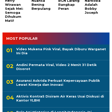
Herry
Nuansa
BGN Larang
Narkoba
Wirawan
Bening
Rangkap
Adalah
Sejak Mei:
Berpulang
Peran
Bobby
Semoga
Joseph
Dihukum
Mati!
MOST POPULAR
Video Mukena Pink Viral, Bayak Diburu Warganet
Ini Dia
Andini Permata Viral, Video 2 Menit 31 Detik
Disorot
Asuransi Askrida Perkuat Kepercayaan Publik
Lewat Kinerja dan Inovasi
Aktivis KontraS Disiram Air Keras Usai Diskusi di
Kantor YLBHI
Bola Api Misterius di Langit Indonesia, Ini