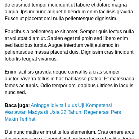
do eiusmod tempor incididunt ut labore et dolore magna
aliqua. Ipsum nunc aliquet bibendum enim facilisis gravida.
Fusce ut placerat orci nulla pellentesque dignissim.
Faucibus a pellentesque sit amet. Semper quis lectus nulla
at volutpat diam ut. Sapien eget mi proin sed libero enim
sed faucibus turpis. Augue interdum velit euismod in
pellentesque massa placerat duis. Dignissim cras tincidunt
lobortis feugiat vivamus.
Enim facilisis gravida neque convallis a cras semper
auctor. Viverra tellus in hac habitasse platea. Et malesuada
fames ac turpis. Odio tempor orci dapibus ultrices in iaculis
nunc sed.
Baca juga:
Aninggelldivita Lulus Uji Kompetensi
Wartawan Madya di Usia 22 Tahun, Regenerasi Pers
Makin Terlihat
Dui nunc mattis enim ut tellus elementum. Cras ornare arcu
dui vivamus arcu. Feugiat nisl pretium fusce id velit ut tortor