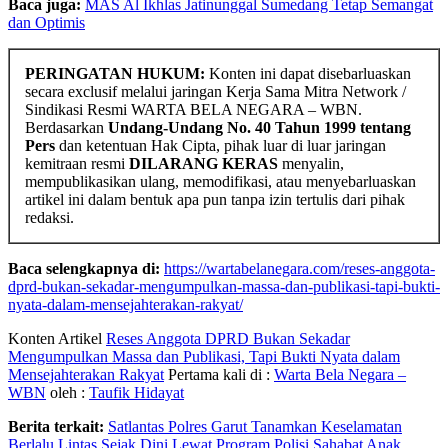
Baca juga:
MAS Al Ikhlas Jatinunggal Sumedang Tetap Semangat
dan Optimis
PERINGATAN HUKUM:
Konten ini dapat disebarluaskan
secara exclusif melalui jaringan Kerja Sama Mitra Network /
Sindikasi Resmi WARTA BELA NEGARA – WBN.
Berdasarkan
Undang-Undang No. 40 Tahun 1999 tentang
Pers
dan ketentuan Hak Cipta, pihak luar di luar jaringan
kemitraan resmi
DILARANG KERAS
menyalin,
mempublikasikan ulang, memodifikasi, atau menyebarluaskan
artikel ini dalam bentuk apa pun tanpa izin tertulis dari pihak
redaksi.
Baca selengkapnya di:
https://wartabelanegara.com/reses-anggota-
dprd-bukan-sekadar-mengumpulkan-massa-dan-publikasi-tapi-bukti-
nyata-dalam-mensejahterakan-rakyat/
Konten Artikel
Reses Anggota DPRD Bukan Sekadar
Mengumpulkan Massa dan Publikasi, Tapi Bukti Nyata dalam
Mensejahterakan Rakyat
Pertama kali di :
Warta Bela Negara –
WBN
oleh :
Taufik Hidayat
Berita terkait:
Satlantas Polres Garut Tanamkan Keselamatan
Berlalu Lintas Sejak Dini Lewat Program Polisi Sahabat Anak