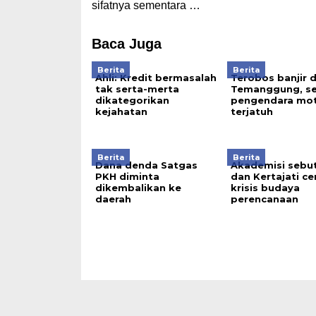
sifatnya sementara …
Baca Juga
Berita
Berita
Ahli: Kredit bermasalah
Terobos banjir d
tak serta-merta
Temanggung, se
dikategorikan
pengendara mo
kejahatan
terjatuh
Berita
Berita
Dana denda Satgas
Akademisi sebut
PKH diminta
dan Kertajati c
dikembalikan ke
krisis budaya
daerah
perencanaan