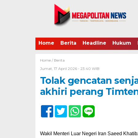
Home
Berita
Headline
Hukum
Home /
Berita
Jumat, 17 April 2026 - 23:40 WIB
Tolak gencatan senja
akhiri perang Timte
Wakil Menteri Luar Negeri Iran Saeed Khat