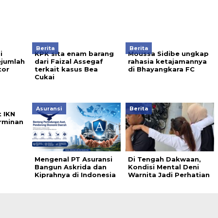
Berita
Berita
i
KPK sita enam barang
Moussa Sidibe ungkap
jumlah
dari Faizal Assegaf
rahasia ketajamannya
tor
terkait kasus Bea
di Bhayangkara FC
Cukai
Asuransi
Berita
 IKN
erminan
Mengenal PT Asuransi
Di Tengah Dakwaan,
Bangun Askrida dan
Kondisi Mental Deni
Kiprahnya di Indonesia
Warnita Jadi Perhatian