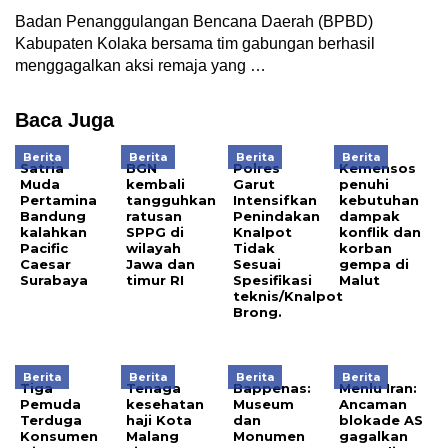
Badan Penanggulangan Bencana Daerah (BPBD)
Kabupaten Kolaka bersama tim gabungan berhasil
menggagalkan aksi remaja yang …
Baca Juga
Berita
Berita
Berita
Berita
Satria
BGN
Polres
Kemensos
Muda
kembali
Garut
penuhi
Pertamina
tangguhkan
Intensifkan
kebutuhan
Bandung
ratusan
Penindakan
dampak
kalahkan
SPPG di
Knalpot
konflik dan
Pacific
wilayah
Tidak
korban
Caesar
Jawa dan
Sesuai
gempa di
Surabaya
timur RI
Spesifikasi
Malut
teknis/Knalpot
Brong.
Berita
Berita
Berita
Berita
Tiga
Tenaga
Bappenas:
Menlu Iran:
Pemuda
kesehatan
Museum
Ancaman
Terduga
haji Kota
dan
blokade AS
Konsumen
Malang
Monumen
gagalkan