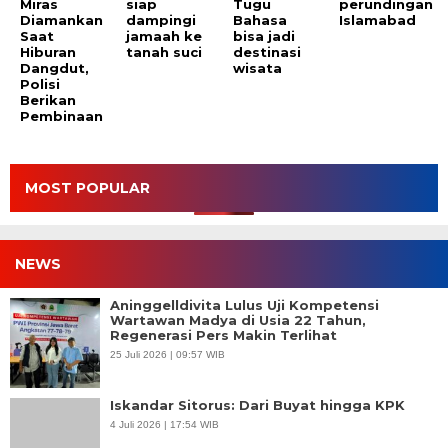
Miras
siap
Tugu
perundingan
Diamankan
dampingi
Bahasa
Islamabad
Saat
jamaah ke
bisa jadi
Hiburan
tanah suci
destinasi
Dangdut,
wisata
Polisi
Berikan
Pembinaan
MOST POPULAR
NEWS
Aninggelldivita Lulus Uji Kompetensi
Wartawan Madya di Usia 22 Tahun,
Regenerasi Pers Makin Terlihat
25 Juli 2026 | 09:57 WIB
Iskandar Sitorus: Dari Buyat hingga KPK
4 Juli 2026 | 17:54 WIB