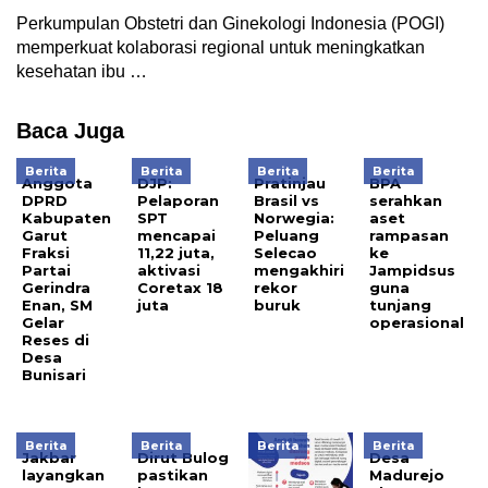
Perkumpulan Obstetri dan Ginekologi Indonesia (POGI)
memperkuat kolaborasi regional untuk meningkatkan
kesehatan ibu …
Baca Juga
Berita
Berita
Berita
Berita
Anggota
DJP:
Pratinjau
BPA
DPRD
Pelaporan
Brasil vs
serahkan
Kabupaten
SPT
Norwegia:
aset
Garut
mencapai
Peluang
rampasan
Fraksi
11,22 juta,
Selecao
ke
Partai
aktivasi
mengakhiri
Jampidsus
Gerindra
Coretax 18
rekor
guna
Enan, SM
juta
buruk
tunjang
Gelar
operasional
Reses di
Desa
Bunisari
Berita
Berita
Berita
Berita
Jakbar
Dirut Bulog
Desa
layangkan
pastikan
Madurejo