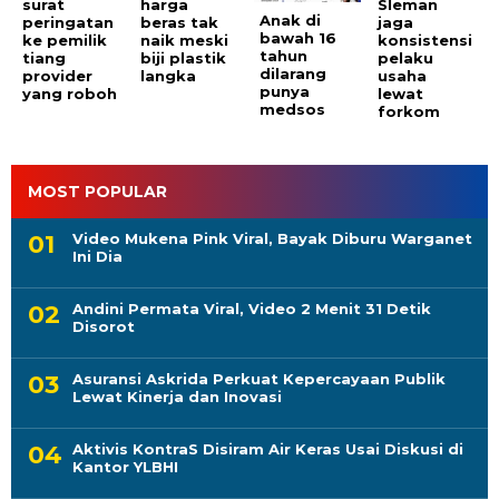
surat
harga
Sleman
Anak di
peringatan
beras tak
jaga
bawah 16
ke pemilik
naik meski
konsistensi
tahun
tiang
biji plastik
pelaku
dilarang
provider
langka
usaha
punya
yang roboh
lewat
medsos
forkom
MOST POPULAR
Video Mukena Pink Viral, Bayak Diburu Warganet
Ini Dia
Andini Permata Viral, Video 2 Menit 31 Detik
Disorot
Asuransi Askrida Perkuat Kepercayaan Publik
Lewat Kinerja dan Inovasi
Aktivis KontraS Disiram Air Keras Usai Diskusi di
Kantor YLBHI