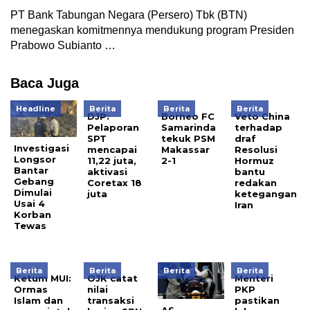
PT Bank Tabungan Negara (Persero) Tbk (BTN)
menegaskan komitmennya mendukung program Presiden
Prabowo Subianto …
Baca Juga
Headline
Berita
Berita
Berita
DJP:
Borneo FC
Veto China
Pelaporan
Samarinda
terhadap
SPT
tekuk PSM
draf
Investigasi
mencapai
Makassar
Resolusi
Longsor
11,22 juta,
2-1
Hormuz
Bantar
aktivasi
bantu
Gebang
Coretax 18
redakan
Dimulai
juta
ketegangan
Usai 4
Iran
Korban
Tewas
Berita
Berita
Berita
Berita
Ketum MUI:
OJK catat
Menteri
Ormas
nilai
PKP
Islam dan
transaksi
pastikan
AS