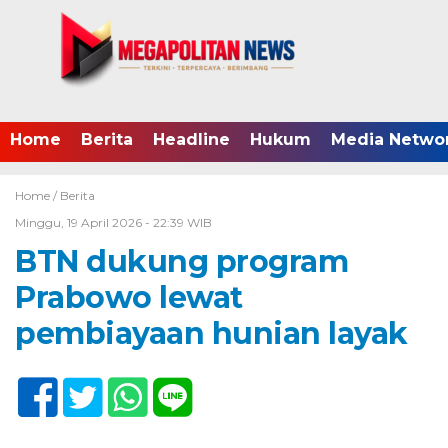
Home
Berita
Headline
Hukum
Media Netwo
Home /
Berita
Minggu, 19 April 2026 - 22:39 WIB
BTN dukung program
Prabowo lewat
pembiayaan hunian layak