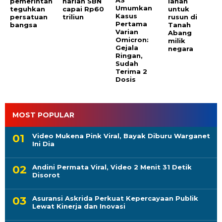
pemerintah
harian SBN
lahan
Umumkan
teguhkan
capai Rp60
untuk
Kasus
persatuan
triliun
rusun di
Pertama
bangsa
Tanah
Varian
Abang
Omicron:
milik
Gejala
negara
Ringan,
Sudah
Terima 2
Dosis
MOST POPULAR
Video Mukena Pink Viral, Bayak Diburu Warganet
Ini Dia
Andini Permata Viral, Video 2 Menit 31 Detik
Disorot
Asuransi Askrida Perkuat Kepercayaan Publik
Lewat Kinerja dan Inovasi