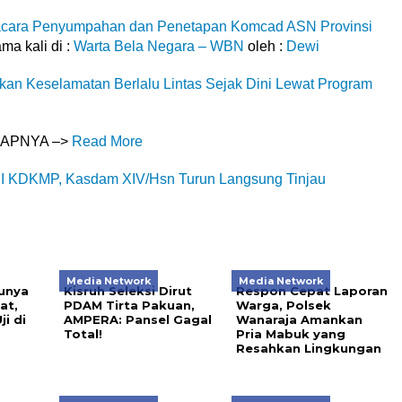
acara Penyumpahan dan Penetapan Komcad ASN Provinsi
ma kali di :
Warta Bela Negara – WBN
oleh :
Dewi
kan Keselamatan Berlalu Lintas Sejak Dini Lewat Program
KAPNYA –>
Read More
PPI KDKMP, Kasdam XIV/Hsn Turun Langsung Tinjau
Media Network
Media Network
Punya
Kisruh Seleksi Dirut
Respon Cepat Laporan
at,
PDAM Tirta Pakuan,
Warga, Polsek
i di
AMPERA: Pansel Gagal
Wanaraja Amankan
Total!
Pria Mabuk yang
Resahkan Lingkungan