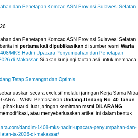
han dan Penetapan Komcad ASN Provinsi Sulawesi Selatan
026
han dan Penetapan Komcad ASN Provinsi Sulawesi Selatan
erita ini
pertama kali dipublikasikan
di sumber resmi
Warta
408/MKS Hadiri Upacara Penyumpahan dan Penetapan
2026 di Makassar
. Silakan kunjungi tautan asli untuk membaca
edang Tetap Semangat dan Optimis
sebarluaskan secara exclusif melalui jaringan Kerja Sama Mitra
NEGARA – WBN. Berdasarkan
Undang-Undang No. 40 Tahun
 pihak luar di luar jaringan kemitraan resmi
DILARANG
emodifikasi, atau menyebarluaskan artikel ini dalam bentuk
egara.com/dandim-1408-mks-hadiri-upacara-penyumpahan-dan-
latan-ta-2026-di-makassar/