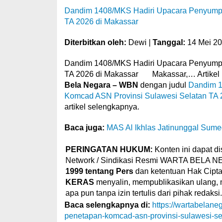
Dandim 1408/MKS Hadiri Upacara Penyumpa
TA 2026 di Makassar
Diterbitkan oleh:
Dewi |
Tanggal:
14 Mei 2
Dandim 1408/MKS Hadiri Upacara Penyumpa
TA 2026 di Makassar Makassar,… Artikel b
Bela Negara – WBN
dengan judul
Dandim 1
Komcad ASN Provinsi Sulawesi Selatan TA 
artikel selengkapnya.
Baca juga:
MAS Al Ikhlas Jatinunggal Sum
PERINGATAN HUKUM:
Konten ini dapat di
Network / Sindikasi Resmi WARTA BELA 
1999 tentang Pers
dan ketentuan Hak Cipta,
KERAS
menyalin, mempublikasikan ulang, m
apa pun tanpa izin tertulis dari pihak redaksi.
Baca selengkapnya di:
https://wartabelan
penetapan-komcad-asn-provinsi-sulawesi-se