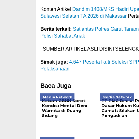
Konten Artikel
Dandim 1408/MKS Hadiri Up
Sulawesi Selatan TA 2026 di Makassar
Perta
Berita terkait:
Satlantas Polres Garut Tanam
Polisi Sahabat Anak
SUMBER ARTIKEL ASLI DISINI SELENG
Simak juga:
4.647 Peserta Ikuti Seleksi S
Pelaksanaan
Baca Juga
Media Network
Media Network
Ketum GBNN Soroti
PT PMC Dinilai 
Kondisi Mental Deni
Dasar Hukum Ku
Warnita di Ruang
Camat: Silakan Uj
Sidang
Pengadilan