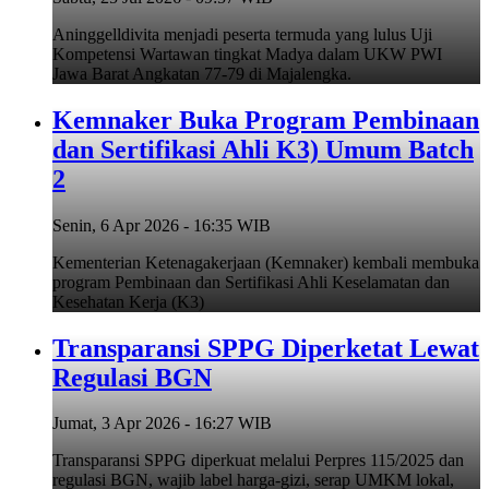
Aninggelldivita menjadi peserta termuda yang lulus Uji
Kompetensi Wartawan tingkat Madya dalam UKW PWI
Jawa Barat Angkatan 77-79 di Majalengka.
Kemnaker Buka Program Pembinaan
dan Sertifikasi Ahli K3) Umum Batch
2
Senin, 6 Apr 2026 - 16:35 WIB
Kementerian Ketenagakerjaan (Kemnaker) kembali membuka
program Pembinaan dan Sertifikasi Ahli Keselamatan dan
Kesehatan Kerja (K3)
Transparansi SPPG Diperketat Lewat
Regulasi BGN
Jumat, 3 Apr 2026 - 16:27 WIB
Transparansi SPPG diperkuat melalui Perpres 115/2025 dan
regulasi BGN, wajib label harga-gizi, serap UMKM lokal,