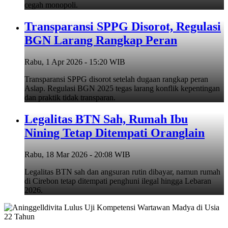
cegah monopoli.
Transparansi SPPG Disorot, Regulasi
BGN Larang Rangkap Peran
Rabu, 1 Apr 2026 - 15:20 WIB
Transparansi SPPG disorot setelah dugaan rangkap peran
Aslap. Regulasi BGN 2025 tegas larang konflik kepentingan
dan praktik tidak transparan.
Legalitas BTN Sah, Rumah Ibu
Nining Tetap Ditempati Oranglain
Rabu, 18 Mar 2026 - 20:08 WIB
Legalitas BTN sah dan angsuran rutin dibayar, namun rumah
di Cirebon tetap ditempati penghuni ilegal hingga Lebaran
2026.