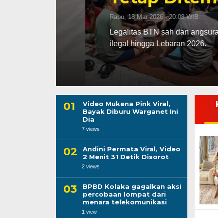
Rabu, 18 Mar 2026 - 20:08 WIB
gas
Legalitas BTN sah dan angsuran rutin d
ilegal hingga Lebaran 2026.
Video Mukena Pink Viral,
Bayak Diburu Warganet Ini
Dia
7 views
Andini Permata Viral, Video
2 Menit 31 Detik Disorot
2 views
BPBD Kolaka gagalkan aksi
percobaan lompat dari
menara telekomunikasi
1 view