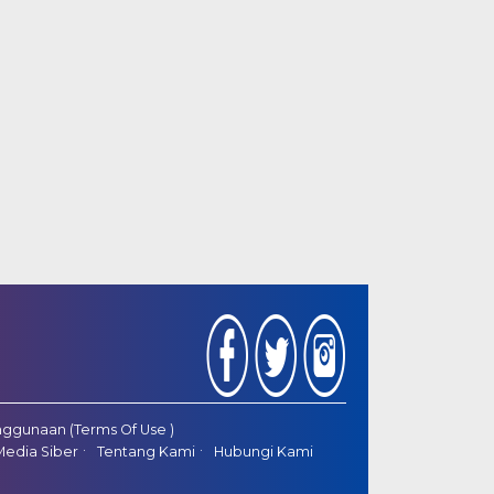
ggunaan (Terms Of Use )
edia Siber
Tentang Kami
Hubungi Kami