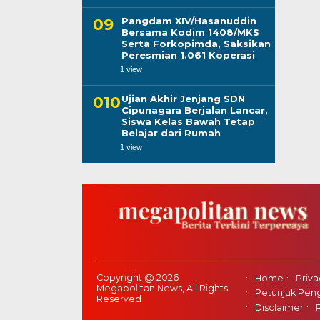
Pangdam XIV/Hasanuddin
Bersama Kodim 1408/MKS
Serta Forkopimda, Saksikan
Peresmian 1.061 Koperasi
1 view
Ujian Akhir Jenjang SDN
Cipunagara Berjalan Lancar,
Siswa Kelas Bawah Tetap
Belajar dari Rumah
1 view
Copyright @ 2026
Home
Priva
Megapolitan News, All Rights
Petunjuk Peng
Reserved
Disclaimer