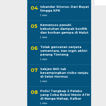
Iskandar Sitorus: Dari Buyat
hingga KPK
1 view
Kemensos penuhi
kebutuhan dampak konflik
dan korban gempa di Malut
1 view
Tolak gencatan senjata
sementara, Iran ingin akhiri
perang Timteng
1 view
Sekjen IMO tak
kesampingkan risiko ranjau
di Selat Hormuz
1 view
Polisi Tangkap 2 Pelaku
yang Coba Bobol Mesin ATM
di Nanga Mahap, Kalbar
1 view