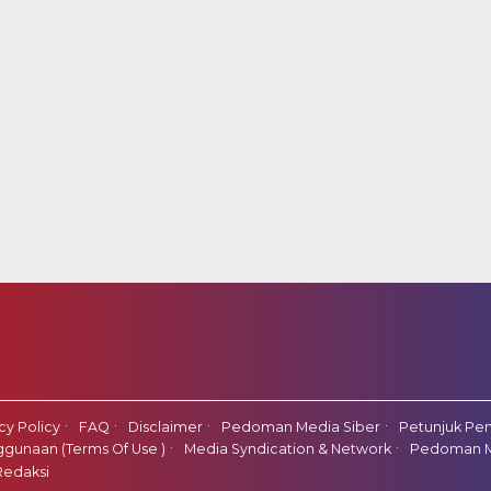
cy Policy
FAQ
Disclaimer
Pedoman Media Siber
Petunjuk Pen
gunaan (Terms Of Use )
Media Syndication & Network
Pedoman M
Redaksi