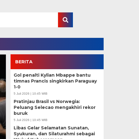
BERITA
Gol penalti Kylian Mbappe bantu
timnas Prancis singkirkan Paraguay
1-0
5 Juli 2026 | 10:45 WIB
Pratinjau Brasil vs Norwegia:
Peluang Selecao mengakhiri rekor
Aninggelldivita Lulu
buruk
5 Juli 2026 | 10:45 WIB
Wartawan Madya di U
Libas Gelar Selamatan Sunatan,
Syukuran, dan Silaturahmi sebagai
Regenerasi Pers Maki