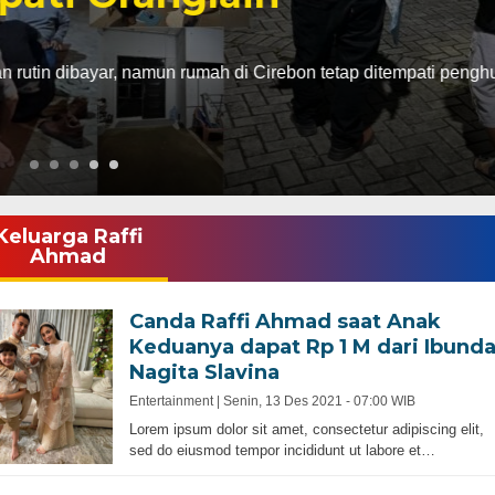
ibayar, namun rumah di Cirebon tetap ditempati penghuni
Keluarga Raffi
Ahmad
Canda Raffi Ahmad saat Anak
Keduanya dapat Rp 1 M dari Ibund
Nagita Slavina
Entertainment |
Senin, 13 Des 2021 - 07:00 WIB
Lorem ipsum dolor sit amet, consectetur adipiscing elit,
sed do eiusmod tempor incididunt ut labore et…