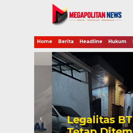
Home
Berita
Headline
Hukum
i
Legalitas BTN 
Tetap Ditempat