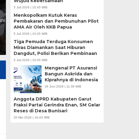
Wujud Kebersamaan
5 Juli 2026 | 10:45 WIB
Sabtu, 25 Jul 2026 - 09:57 WIB
Menkopolkam Kutuk Keras
Aninggelldivita menjadi peserta termuda yang lulus 
Pembakaran dan Pembunuhan Pilot
AMA Air Oleh KKB Papua
dalam UKW PWI Jawa Barat Angkatan 77-79 di Maja
5 Juli 2026 | 10:45 WIB
Tiga Pemuda Terduga Konsumen
Miras Diamankan Saat Hiburan
Dangdut, Polisi Berikan Pembinaan
5 Juli 2026 | 10:45 WIB
Mengenal PT Asuransi
Bangun Askrida dan
Kiprahnya di Indonesia
26 Juni 2026 | 11:39 WIB
a
Anggota DPRD Kabupaten Garut
Fraksi Partai Gerindra Enan, SM Gelar
Reses di Desa Bunisari
20 Mei 2026 | 16:43 WIB