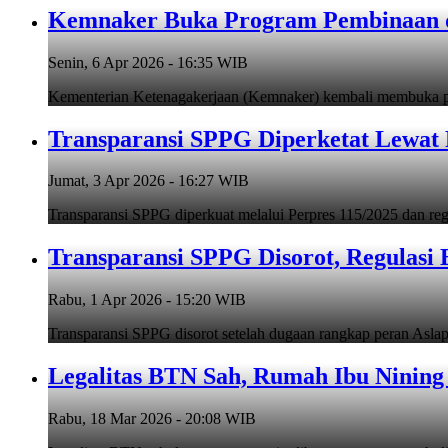
Kemnaker Buka Program Pembinaan da
Senin, 6 Apr 2026 - 16:35 WIB
Kementerian Ketenagakerjaan (Kemnaker) kembali membuka pr
Transparansi SPPG Diperketat Lewat
Jumat, 3 Apr 2026 - 16:27 WIB
Transparansi SPPG diperkuat melalui Perpres 115/2025 dan re
Transparansi SPPG Disorot, Regulas
Rabu, 1 Apr 2026 - 15:20 WIB
Transparansi SPPG disorot setelah dugaan rangkap peran Aslap.
Legalitas BTN Sah, Rumah Ibu Nining
Rabu, 18 Mar 2026 - 20:08 WIB