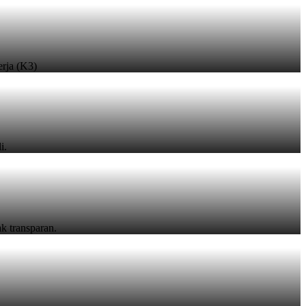
rja (K3)
i.
k transparan.