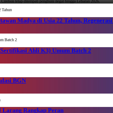
 Cirebon tetap ditempati penghuni ilegal hingga Lebaran 2026.
tawan Madya di Usia 22 Tahun, Regenerasi
ertifikasi Ahli K3) Umum Batch 2
ulasi BGN
N Larang Rangkap Peran