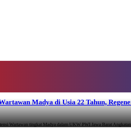
 Wartawan Madya di Usia 22 Tahun, Regener
mpetensi Wartawan tingkat Madya dalam UKW PWI Jawa Barat Angkatan