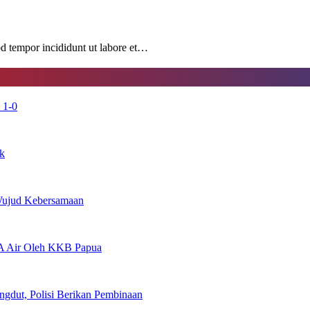
od tempor incididunt ut labore et…
 1-0
uk
 Wujud Kebersamaan
A Air Oleh KKB Papua
gdut, Polisi Berikan Pembinaan