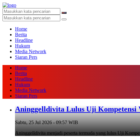
Home
Berita
Headline
Hukum
Media Network
Siaran Pers
Home
Berita
Headline
Hukum
Media Network
Siaran Pers
Aninggelldivita Lulus Uji Kompetensi
Sabtu, 25 Jul 2026 - 09:57 WIB
Aninggelldivita menjadi peserta termuda yang lulus Uji Ko