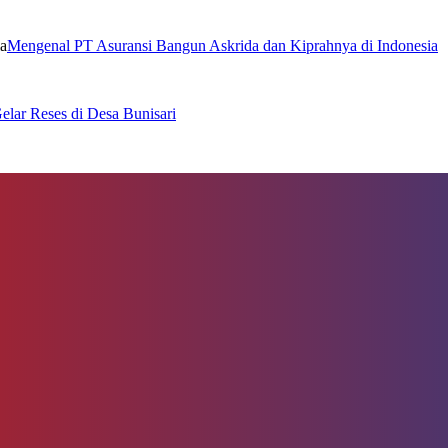
Mengenal PT Asuransi Bangun Askrida dan Kiprahnya di Indonesia
lar Reses di Desa Bunisari