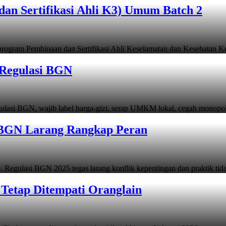
n Sertifikasi Ahli K3) Umum Batch 2
ogram Pembinaan dan Sertifikasi Ahli Keselamatan dan Kesehatan Ke
 Regulasi BGN
gulasi BGN, wajib label harga-gizi, serap UMKM lokal, cegah monopol
i BGN Larang Rangkap Peran
 Regulasi BGN 2025 tegas larang konflik kepentingan dan praktik tida
 Tetap Ditempati Oranglain