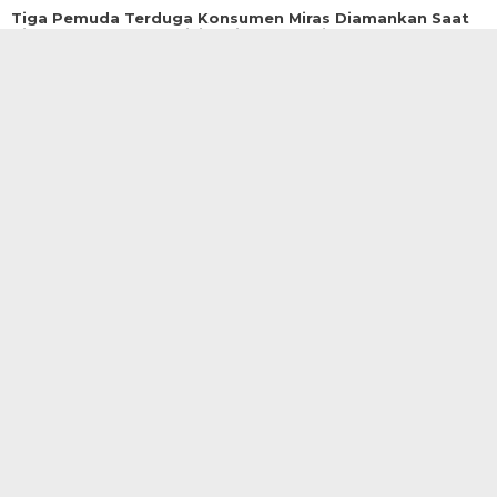
Tiga Pemuda Terduga Konsumen Miras Diamankan Saat
Hiburan Dangdut, Polisi Berikan Pembinaan
5 Juli 2026 | 10:45 WIB
Mengenal PT Asuransi Bangun Askrida dan
Kiprahnya di Indonesia
26 Juni 2026 | 11:39 WIB
Anggota DPRD Kabupaten Garut Fraksi Partai Gerindra
Enan, SM Gelar Reses di Desa Bunisari
20 Mei 2026 | 16:43 WIB