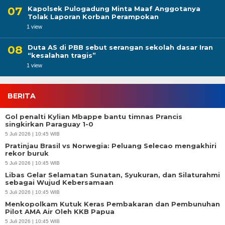
Kapolsek Pulogadung Minta Maaf Anggotanya
Tolak Laporan Korban Perampokan
1 view
Duta AS di PBB sebut serangan sekolah dasar Iran
“kesalahan tragis”
1 view
BERITA
Gol penalti Kylian Mbappe bantu timnas Prancis
singkirkan Paraguay 1-0
5 Juli 2026 | 10:45 WIB
Pratinjau Brasil vs Norwegia: Peluang Selecao mengakhiri
rekor buruk
5 Juli 2026 | 10:45 WIB
Libas Gelar Selamatan Sunatan, Syukuran, dan Silaturahmi
sebagai Wujud Kebersamaan
5 Juli 2026 | 10:45 WIB
Menkopolkam Kutuk Keras Pembakaran dan Pembunuhan
Pilot AMA Air Oleh KKB Papua
5 Juli 2026 | 10:45 WIB