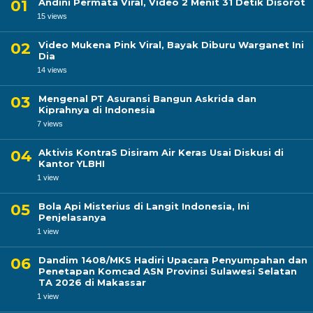
Andini Permata Viral, Video 2 Menit 31 Detik Disorot
15 views
Video Mukena Pink Viral, Bayak Diburu Warganet Ini
Dia
14 views
Mengenal PT Asuransi Bangun Askrida dan
Kiprahnya di Indonesia
7 views
Aktivis KontraS Disiram Air Keras Usai Diskusi di
Kantor YLBHI
1 view
Bola Api Misterius di Langit Indonesia, Ini
Penjelasanya
1 view
Dandim 1408/MKS Hadiri Upacara Penyumpahan dan
Penetapan Komcad ASN Provinsi Sulawesi Selatan
TA 2026 di Makassar
1 view