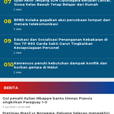
Ujian Akhir Jenjang SDN Cipunagara Berjalan Lancar,
Siswa Kelas Bawah Tetap Belajar dari Rumah
1 view
BPBD Kolaka gagalkan aksi percobaan lompat dari
menara telekomunikasi
1 view
Edukasi dan Sosialisasi Penanganan Kebakaran di
Yon TP 890 Garda Sakti Garut Tingkatkan
Kesiapsiagaan Personel
1 view
Kemensos penuhi kebutuhan dampak konflik dan
korban gempa di Malut
1 view
BERITA
Gol penalti Kylian Mbappe bantu timnas Prancis
singkirkan Paraguay 1-0
5 Juli 2026 | 10:45 WIB
Pratinjau Brasil vs Norwegia: Peluang Selecao mengakhiri