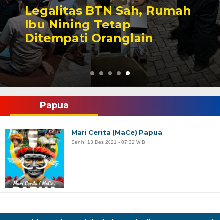
Legalitas BTN Sah, Rumah
Ibu Nining Tetap
Ditempati Oranglain
Papua
Mari Cerita (MaCe) Papua
Senin, 13 Des 2021 - 07:32 WIB