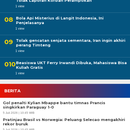
Tolak Laporan Korban Perampokan
1 view
Bola Api Misterius di Langit Indonesia, Ini
Penjelasanya
1 view
Tolak gencatan senjata sementara, Iran ingin akhiri
perang Timteng
1 view
Beasiswa UKT Ferry Irwandi Dibuka, Mahasiswa Bisa
Kuliah Gratis
1 view
BERITA
Gol penalti Kylian Mbappe bantu timnas Prancis
singkirkan Paraguay 1-0
5 Juli 2026 | 10:45 WIB
Pratinjau Brasil vs Norwegia: Peluang Selecao mengakhiri
rekor buruk
5 Juli 2026 | 10:45 WIB