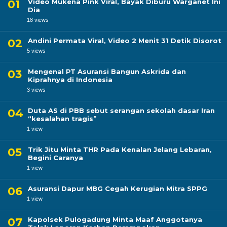
Video Mukena Pink Viral, Bayak Diburu Warganet Ini
Dia
18 views
Andini Permata Viral, Video 2 Menit 31 Detik Disorot
5 views
Mengenal PT Asuransi Bangun Askrida dan
Kiprahnya di Indonesia
3 views
Duta AS di PBB sebut serangan sekolah dasar Iran
“kesalahan tragis”
1 view
Trik Jitu Minta THR Pada Kenalan Jelang Lebaran,
Begini Caranya
1 view
Asuransi Dapur MBG Cegah Kerugian Mitra SPPG
1 view
Kapolsek Pulogadung Minta Maaf Anggotanya