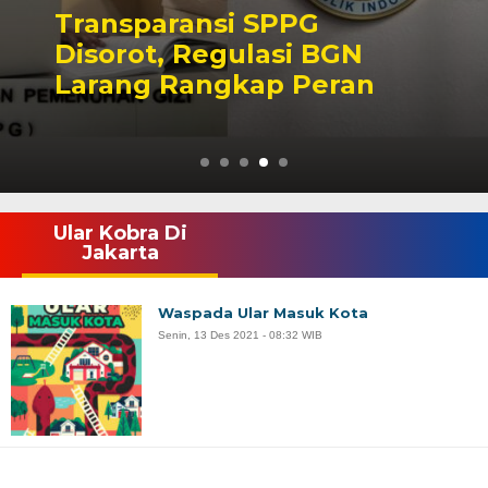
nsparansi SPPG
Leg
orot, Regulasi BGN
Ibu
ang Rangkap Peran
Dit
Ular Kobra Di
Jakarta
Waspada Ular Masuk Kota
Senin, 13 Des 2021 - 08:32 WIB