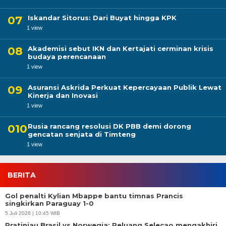
Iskandar Sitorus: Dari Buyat hingga KPK
1 view
Akademisi sebut IKN dan Kertajati cerminan krisis
budaya perencanaan
1 view
Asuransi Askrida Perkuat Kepercayaan Publik Lewat
Kinerja dan Inovasi
1 view
Rusia rancang resolusi DK PBB demi dorong
gencatan senjata di Timteng
1 view
BERITA
Gol penalti Kylian Mbappe bantu timnas Prancis
singkirkan Paraguay 1-0
5 Juli 2026 | 10:45 WIB
Pratinjau Brasil vs Norwegia: Peluang Selecao mengakhiri