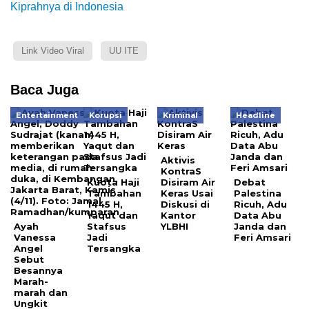
Kiprahnya di Indonesia
Link Video Viral
UU ITE
Baca Juga
Entertainment
Korupsi
Kriminal
Headline
Aktivis
KontraS
Kuota Haji
Disiram Air
Debat
Tambahan
Keras Usai
Palestina
1445 H,
Diskusi di
Ricuh, Adu
Yaqut dan
Kantor
Data Abu
Ayah
Stafsus
YLBHI
Janda dan
Vanessa
Jadi
Feri Amsari
Angel
Tersangka
Sebut
Besannya
Marah-
marah dan
Ungkit