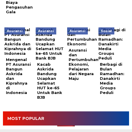
Biaya
Pengasuhan
Gala
Asuransi
Asuransi
Asuransi
Sosial
Asuransi
dan
Mengenal
Pertumbuhan
PT Asuransi
Kacab
Ekonomi,
Berbagi di
Bangun
Askrida
Pelajaran
Bulan
Askrida
Bandung
dari Negara
Ramadhan:
dan
Ucapkan
Maju
Danakirti
Kiprahnya
Selamat
Media
di
HUT ke-65
Groups
Indonesia
Untuk Bank
Peduli
BJB
MOST POPULAR