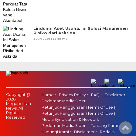
Lindungi Aset Usaha, Ini Solusi Manajemen
Risiko dari Askrida
3 Juni 2026 | 17:50 WIB
Copyright @
Home
Privacy Policy
FAQ
Disclaimer
2026
Pedoman Media Siber
Megapolitan
Petunjuk Penggunaan (Terms Of Use )
News, All
Rights
Petunjuk Penggunaan (Terms Of Use )
Reserved
Media Syndication & Network
Pedoman Media Siber
Tentang Kami
Hubungi Kami
Disclaimer
Redaksi