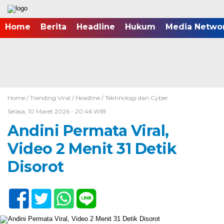
Home
Berita
Headline
Hukum
Media Netwo
Home /
Trending Viral
/
Headline
/
Tekhnologi dan Cyber
Selasa, 10 Maret 2026 - 20:46 WIB
Andini Permata Viral,
Video 2 Menit 31 Detik
Disorot