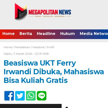
Home
Berita
Headline
Hukum
Media Netwo
Home /
Pendidikan
/
Headline
/
Profil
Sabtu, 7 Maret 2026 - 02:31 WIB
Beasiswa UKT Ferry
Irwandi Dibuka, Mahasiswa
Bisa Kuliah Gratis