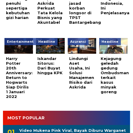
penuhi
Askrida
jasad
Indonesia,
sepertiga
Perkuat
korban
Ini
kebutuhan
Tata Kelola
longsor di
Penjelasanya
gizi harian
Bisnis yang
TPST
Akuntabel
Bantargebang
Entertainment
Headline
Asuransi
Headline
Harry
Iskandar
Lindungi
Kejagung
Potter
Sitorus:
Aset
geledah
20th
Dari Buyat
Usaha, Ini
gedung
Anniversary:
hingga KPK
Solusi
Ombudsman
Return to
Manajemen
terkait
Hogwarts
Risiko dari
kasus
Siap Dirilis
Askrida
minyak
1 Januari
goreng
2022
MOST POPULAR
Video Mukena Pink Viral, Bayak Diburu Warganet