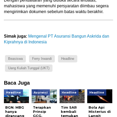
Dengan pendaftaran yang dibuka secara terbatas,
mahasiswa yang memenuhi persyaratan diimbau segera
mengirimkan dokumen sebelum batas waktu berakhir.
Simak juga:
Mengenal PT Asuransi Bangun Askrida dan
Kiprahnya di Indonesia
Beasiswa
Ferry Irwandi
Headline
Uang Kuliah Tunggal (UKT)
Baca Juga
Headline
Asuransi
Headline
Headline
BGN: MBG
Terapkan
Tim SAR
Bola Api
hanya
Prinsip
kembali
Misterius di
dirancang
GCG,
temukan
Langit