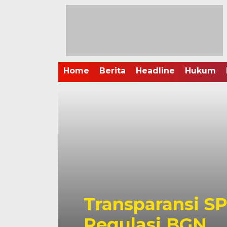
Home
Berita
Headline
Hukum
an
Transparansi S
h 2
Regulasi BGN