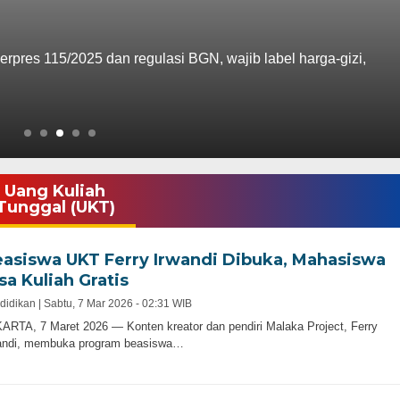
rpres 115/2025 dan regulasi BGN, wajib label harga-gizi,
Uang Kuliah
Tunggal (UKT)
asiswa UKT Ferry Irwandi Dibuka, Mahasiswa
sa Kuliah Gratis
didikan |
Sabtu, 7 Mar 2026 - 02:31 WIB
ARTA, 7 Maret 2026 — Konten kreator dan pendiri Malaka Project, Ferry
andi, membuka program beasiswa…