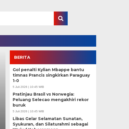
BERITA
Gol penalti Kylian Mbappe bantu
timnas Prancis singkirkan Paraguay
1-0
5 Juli 2026 | 10:45 WIB
Pratinjau Brasil vs Norwegia:
Peluang Selecao mengakhiri rekor
buruk
5 Juli 2026 | 10:45 WIB
Transparansi SPPG Di
Libas Gelar Selamatan Sunatan,
Syukuran, dan Silaturahmi sebagai
BGN Larang Rangkap