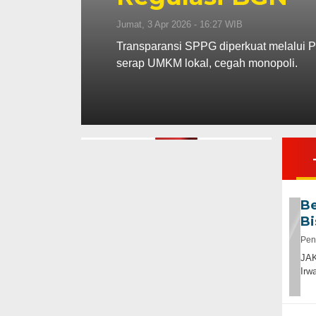
Jumat, 3 Apr 2026 - 16:27 WIB
tifikasi
Transparansi SPPG diperkuat melalui Pe
serap UMKM lokal, cegah monopoli.
Be
Bi
Pen
JAK
Irw