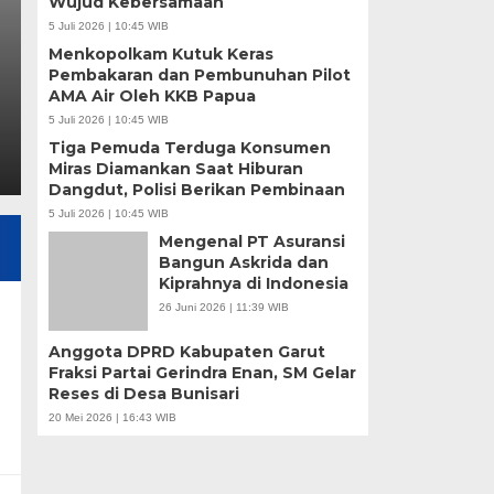
Wujud Kebersamaan
5 Juli 2026 | 10:45 WIB
Rabu, 1 Apr 2026 - 15:20 WIB
Menkopolkam Kutuk Keras
Transparansi SPPG disorot setelah dugaan rangkap 
Pembakaran dan Pembunuhan Pilot
AMA Air Oleh KKB Papua
larang konflik kepentingan dan praktik tidak transpara
5 Juli 2026 | 10:45 WIB
Tiga Pemuda Terduga Konsumen
Miras Diamankan Saat Hiburan
Dangdut, Polisi Berikan Pembinaan
5 Juli 2026 | 10:45 WIB
Mengenal PT Asuransi
Bangun Askrida dan
Kiprahnya di Indonesia
26 Juni 2026 | 11:39 WIB
Anggota DPRD Kabupaten Garut
Fraksi Partai Gerindra Enan, SM Gelar
Reses di Desa Bunisari
20 Mei 2026 | 16:43 WIB