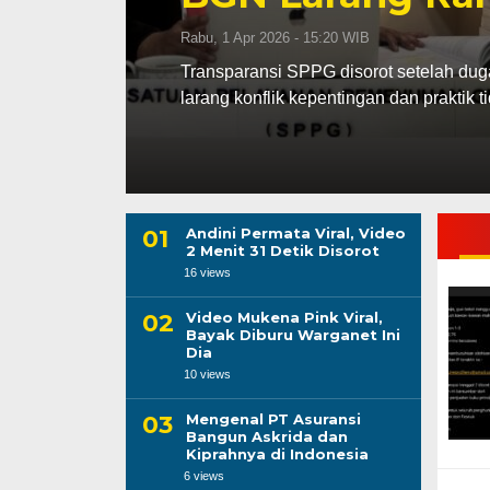
Rabu, 1 Apr 2026 - 15:20 WIB
ga-gizi,
Transparansi SPPG disorot setelah du
larang konflik kepentingan dan praktik t
Andini Permata Viral, Video
2 Menit 31 Detik Disorot
16 views
Video Mukena Pink Viral,
Bayak Diburu Warganet Ini
Dia
10 views
Mengenal PT Asuransi
Bangun Askrida dan
Kiprahnya di Indonesia
6 views