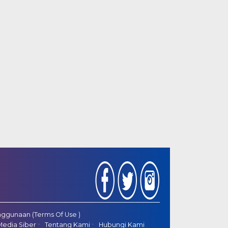
ggunaan (Terms Of Use )
edia Siber
Tentang Kami
Hubungi Kami