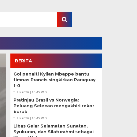
BERITA
Gol penalti Kylian Mbappe bantu
timnas Prancis singkirkan Paraguay
1-0
5 Juli 2026 | 10:45 WIB
Pratinjau Brasil vs Norwegia:
Peluang Selecao mengakhiri rekor
buruk
5 Juli 2026 | 10:45 WIB
Legalitas BTN Sah, 
Libas Gelar Selamatan Sunatan,
Syukuran, dan Silaturahmi sebagai
Tetap Ditempati Ora