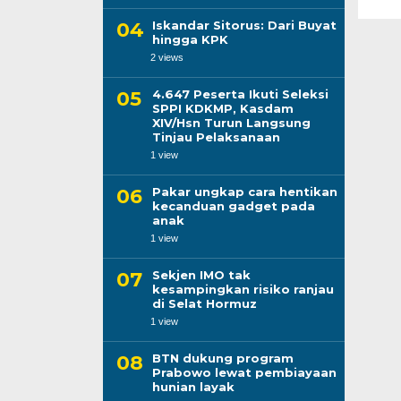
Iskandar Sitorus: Dari Buyat
hingga KPK
2 views
4.647 Peserta Ikuti Seleksi
SPPI KDKMP, Kasdam
XIV/Hsn Turun Langsung
Tinjau Pelaksanaan
1 view
Pakar ungkap cara hentikan
kecanduan gadget pada
anak
1 view
Sekjen IMO tak
kesampingkan risiko ranjau
di Selat Hormuz
1 view
BTN dukung program
Prabowo lewat pembiayaan
hunian layak