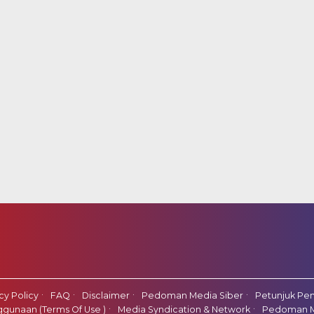
cy Policy
FAQ
Disclaimer
Pedoman Media Siber
Petunjuk Pen
gunaan (Terms Of Use )
Media Syndication & Network
Pedoman M