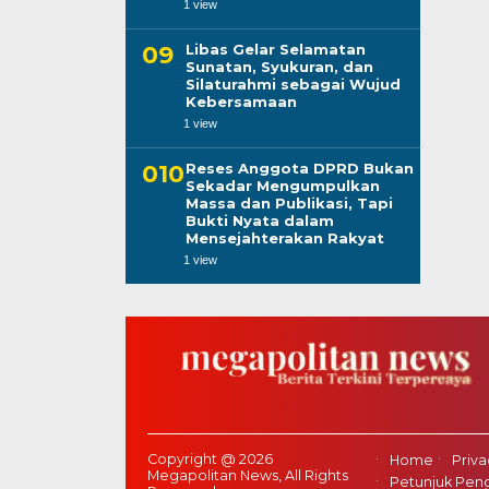
1 view
Libas Gelar Selamatan
Sunatan, Syukuran, dan
Silaturahmi sebagai Wujud
Kebersamaan
1 view
Reses Anggota DPRD Bukan
Sekadar Mengumpulkan
Massa dan Publikasi, Tapi
Bukti Nyata dalam
Mensejahterakan Rakyat
1 view
Copyright @ 2026
Home
Priva
Megapolitan News, All Rights
Petunjuk Peng