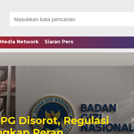
Media Network
Siaran Pers
PG Disorot, Regulasi
ngkap Peran