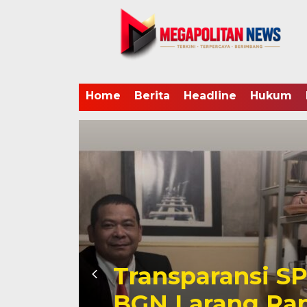
Home
Berita
Headline
Hukum
at
Transparansi SP
BGN Larang Ra