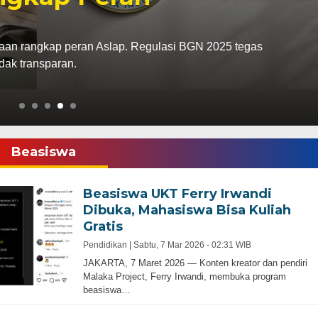
gaan rangkap peran Aslap. Regulasi BGN 2025 tegas
idak transparan.
Beasiswa
Beasiswa UKT Ferry Irwandi
Dibuka, Mahasiswa Bisa Kuliah
Gratis
Pendidikan |
Sabtu, 7 Mar 2026 - 02:31 WIB
JAKARTA, 7 Maret 2026 — Konten kreator dan pendiri
Malaka Project, Ferry Irwandi, membuka program
beasiswa…