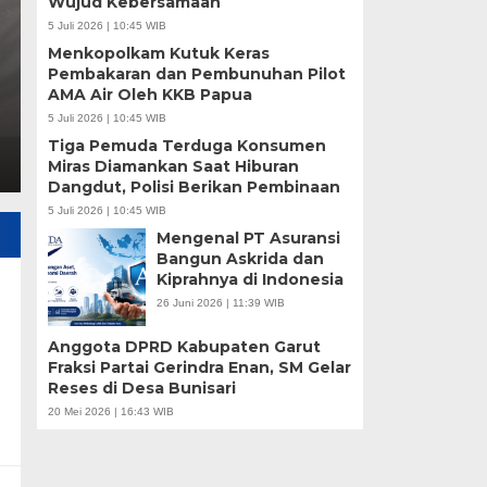
Wujud Kebersamaan
5 Juli 2026 | 10:45 WIB
Rabu, 18 Mar 2026 - 20:08 WIB
Menkopolkam Kutuk Keras
Legalitas BTN sah dan angsuran rutin dibayar, namun
Pembakaran dan Pembunuhan Pilot
AMA Air Oleh KKB Papua
ilegal hingga Lebaran 2026.
5 Juli 2026 | 10:45 WIB
Tiga Pemuda Terduga Konsumen
Miras Diamankan Saat Hiburan
Dangdut, Polisi Berikan Pembinaan
5 Juli 2026 | 10:45 WIB
Mengenal PT Asuransi
Bangun Askrida dan
Kiprahnya di Indonesia
26 Juni 2026 | 11:39 WIB
Anggota DPRD Kabupaten Garut
Fraksi Partai Gerindra Enan, SM Gelar
Reses di Desa Bunisari
20 Mei 2026 | 16:43 WIB