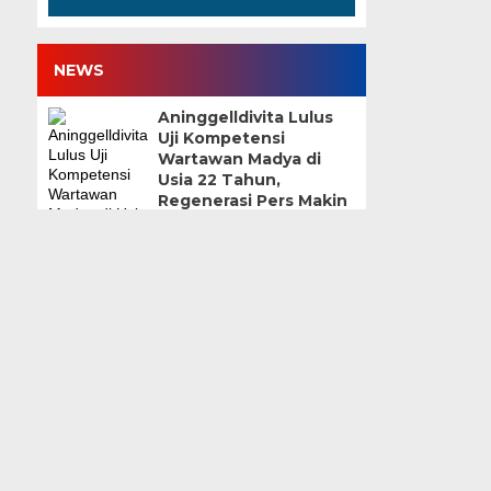
NEWS
Aninggelldivita Lulus
Uji Kompetensi
Wartawan Madya di
Usia 22 Tahun,
Regenerasi Pers Makin
Terlihat
25 Juli 2026 | 09:57 WIB
Iskandar Sitorus: Dari
Buyat hingga KPK
4 Juli 2026 | 17:54 WIB
Mengenal PT Asuransi
Bangun Askrida dan
Kiprahnya di Indonesia
26 Juni 2026 | 11:39 WIB