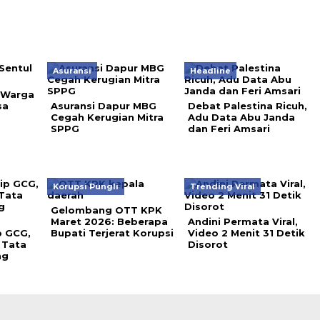
Asuransi
Headline
, Warga
sa
Asuransi Dapur MBG
Debat Palestina Ricuh,
Cegah Kerugian Mitra
Adu Data Abu Janda
SPPG
dan Feri Amsari
Korupsi Pungli
Trending Viral
Gelombang OTT KPK
Maret 2026: Beberapa
Andini Permata Viral,
p GCG,
Bupati Terjerat Korupsi
Video 2 Menit 31 Detik
 Tata
Disorot
ng