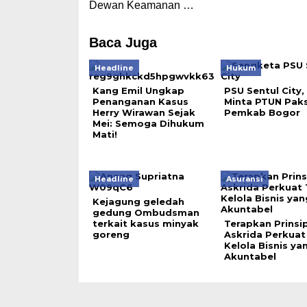
Dewan Keamanan …
Baca Juga
Headline
Hukum
Kang Emil Ungkap
PSU Sentul City
Penanganan Kasus
Minta PTUN Pak
Herry Wirawan Sejak
Pemkab Bogor
Mei: Semoga Dihukum
Mati!
Headline
Asuransi
Kejagung geledah
gedung Ombudsman
terkait kasus minyak
Terapkan Prinsi
goreng
Askrida Perkuat
Kelola Bisnis ya
Akuntabel