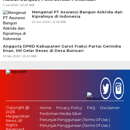
5 Juli 2026 | 10:45 WIB
Mengenal PT Asuransi Bangun Askrida dan
Kiprahnya di Indonesia
26 Juni 2026 | 11:39 WIB
Anggota DPRD Kabupaten Garut Fraksi Partai Gerindra
Enan, SM Gelar Reses di Desa Bunisari
20 Mei 2026 | 16:43 WIB
Copyright @
Home
Privacy Policy
FAQ
Disclaimer
2026
Pedoman Media Siber
Megapolitan
Petunjuk Penggunaan (Terms Of Use )
News, All
Rights
Petunjuk Penggunaan (Terms Of Use )
Reserved