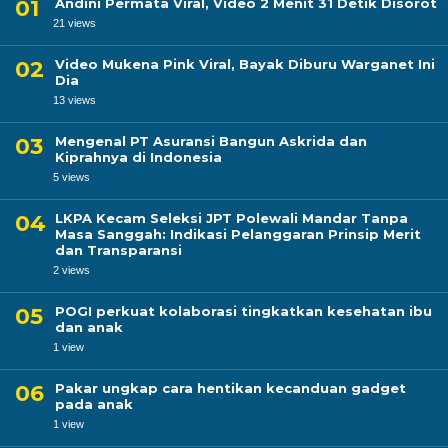
Andini Permata Viral, Video 2 Menit 31 Detik Disorot
21 views
Video Mukena Pink Viral, Bayak Diburu Warganet Ini
Dia
13 views
Mengenal PT Asuransi Bangun Askrida dan
Kiprahnya di Indonesia
5 views
LKPA Kecam Seleksi JPT Polewali Mandar Tanpa
Masa Sanggah: Indikasi Pelanggaran Prinsip Merit
dan Transparansi
2 views
POGI perkuat kolaborasi tingkatkan kesehatan ibu
dan anak
1 view
Pakar ungkap cara hentikan kecanduan gadget
pada anak
1 view