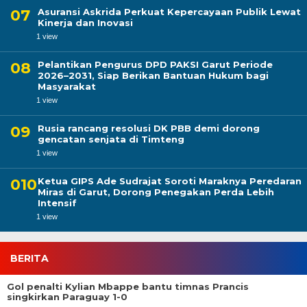
Asuransi Askrida Perkuat Kepercayaan Publik Lewat
Kinerja dan Inovasi
1 view
Pelantikan Pengurus DPD PAKSI Garut Periode
2026–2031, Siap Berikan Bantuan Hukum bagi
Masyarakat
1 view
Rusia rancang resolusi DK PBB demi dorong
gencatan senjata di Timteng
1 view
Ketua GIPS Ade Sudrajat Soroti Maraknya Peredaran
Miras di Garut, Dorong Penegakan Perda Lebih
Intensif
1 view
BERITA
Gol penalti Kylian Mbappe bantu timnas Prancis
singkirkan Paraguay 1-0