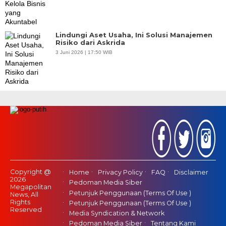
Lindungi Aset Usaha, Ini Solusi Manajemen
Risiko dari Askrida
3 Juni 2026 | 17:50 WIB
Copyright @
Home
Privacy Policy
FAQ
Disclaimer
2026
Pedoman Media Siber
Megapolitan
Petunjuk Penggunaan (Terms Of Use )
News, All
Rights
Petunjuk Penggunaan (Terms Of Use )
Reserved
Media Syndication & Network
Pedoman Media Siber
Tentang Kami