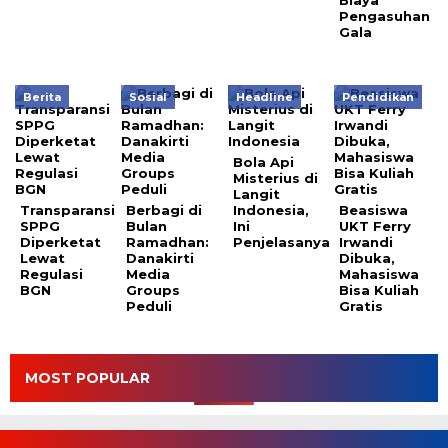
Biaya
Pengasuhan
Gala
Berita
Sosial
Headline
Pendidikan
Bola Api
Misterius di
Langit
Transparansi
Berbagi di
Indonesia,
Beasiswa
SPPG
Bulan
Ini
UKT Ferry
Diperketat
Ramadhan:
Penjelasanya
Irwandi
Lewat
Danakirti
Dibuka,
Regulasi
Media
Mahasiswa
BGN
Groups
Bisa Kuliah
Peduli
Gratis
MOST POPULAR