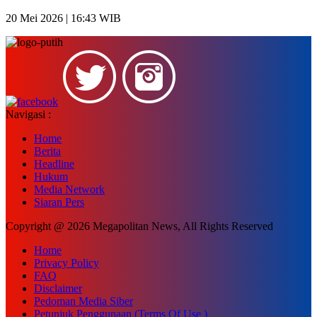
20 Mei 2026 | 16:43 WIB
Navigasi :
Home
Berita
Headline
Hukum
Media Network
Siaran Pers
Copyright @ 2026 Megapolitan News, All Rights Reserved
Home
Privacy Policy
FAQ
Disclaimer
Pedoman Media Siber
Petunjuk Penggunaan (Terms Of Use )