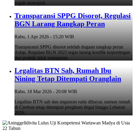
cegah monopoli.
Transparansi SPPG Disorot, Regulasi
BGN Larang Rangkap Peran
Rabu, 1 Apr 2026 - 15:20 WIB
Transparansi SPPG disorot setelah dugaan rangkap peran
Aslap. Regulasi BGN 2025 tegas larang konflik kepentingan
dan praktik tidak transparan.
Legalitas BTN Sah, Rumah Ibu
Nining Tetap Ditempati Oranglain
Rabu, 18 Mar 2026 - 20:08 WIB
Legalitas BTN sah dan angsuran rutin dibayar, namun rumah
di Cirebon tetap ditempati penghuni ilegal hingga Lebaran
2026.