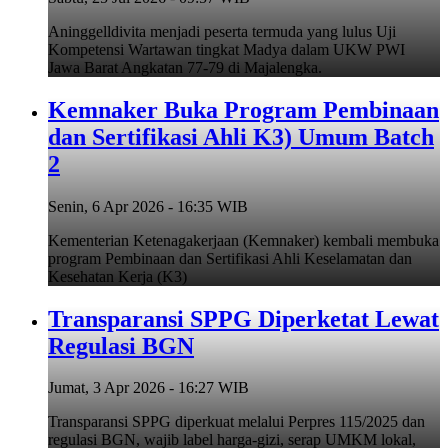
Aninggelldivita menjadi peserta termuda yang lulus Uji
Kompetensi Wartawan tingkat Madya dalam UKW PWI
Jawa Barat Angkatan 77-79 di Majalengka.
Kemnaker Buka Program Pembinaan
dan Sertifikasi Ahli K3) Umum Batch
2
Senin, 6 Apr 2026 - 16:35 WIB
Kementerian Ketenagakerjaan (Kemnaker) kembali membuka
program Pembinaan dan Sertifikasi Ahli Keselamatan dan
Kesehatan Kerja (K3)
Transparansi SPPG Diperketat Lewat
Regulasi BGN
Jumat, 3 Apr 2026 - 16:27 WIB
Transparansi SPPG diperkuat melalui Perpres 115/2025 dan
regulasi BGN, wajib label harga-gizi, serap UMKM lokal,