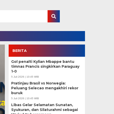
BERITA
Gol penalti Kylian Mbappe bantu
timnas Prancis singkirkan Paraguay
1-0
5 Juli 2026 | 10:45 WIB
Pratinjau Brasil vs Norwegia:
Peluang Selecao mengakhiri rekor
buruk
5 Juli 2026 | 10:45 WIB
Transparansi SPPG Di
Libas Gelar Selamatan Sunatan,
Syukuran, dan Silaturahmi sebagai
BGN Larang Rangkap