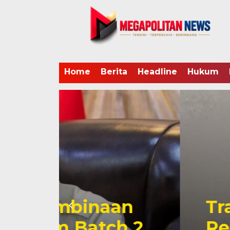
Home
Berita
Headline
Hukum
an
Transparansi S
h 2
Regulasi BGN