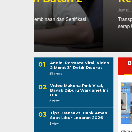
Jumat, 3 Apr 2026 - 16:27 WIB
tifikasi
Transparansi SPPG diperkuat melalui Pe
serap UMKM lokal, cegah monopoli.
B
Andini Permata Viral, Video
2 Menit 31 Detik Disorot
25 views
Video Mukena Pink Viral,
Bayak Diburu Warganet Ini
Dia
5 views
Tips Transaksi Bank Aman
Saat Libur Lebaran 2026
1 view
klaim d