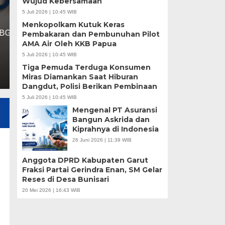
Wujud Kebersamaan
5 Juli 2026 | 10:45 WIB
Rabu, 1 Apr 2026 - 15:20 WIB
Menkopolkam Kutuk Keras
Transparansi SPPG disorot setelah dugaan rangkap 
Pembakaran dan Pembunuhan Pilot
AMA Air Oleh KKB Papua
larang konflik kepentingan dan praktik tidak transpara
5 Juli 2026 | 10:45 WIB
Tiga Pemuda Terduga Konsumen
Miras Diamankan Saat Hiburan
Dangdut, Polisi Berikan Pembinaan
5 Juli 2026 | 10:45 WIB
Mengenal PT Asuransi
Bangun Askrida dan
Kiprahnya di Indonesia
26 Juni 2026 | 11:39 WIB
Anggota DPRD Kabupaten Garut
Fraksi Partai Gerindra Enan, SM Gelar
Reses di Desa Bunisari
20 Mei 2026 | 16:43 WIB