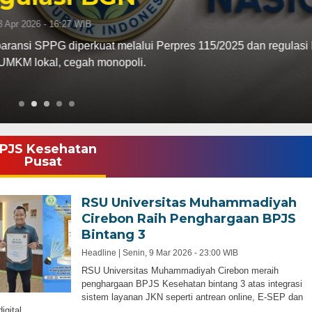
rpres 115/2025 dan regulasi BGN, wajib label harga-gizi,
PJS Kesehatan
Pusat
RSU Universitas Muhammadiyah
Cirebon Raih Penghargaan BPJS
Bintang 3
Headline |
Senin, 9 Mar 2026 - 23:00 WIB
RSU Universitas Muhammadiyah Cirebon meraih
penghargaan BPJS Kesehatan bintang 3 atas integrasi
sistem layanan JKN seperti antrean online, E-SEP dan
igital.